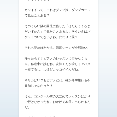
カワイイって、これはダンプ娘。ダンプカーっ
て見たことある？
そのくらい隣の園児に借りた「はたらくくるま
だいずかん」で見たことあるよ。そういえばバ
ケットついてないよね。代わりに翼？
それも読めばわかる。活躍シーンが全部熱い。
帰ったらすぐピアノのレッスンに行かなくち
ゃ。移動中に読むね。友汰くんが珍しくアバタ
ー着てるし、よほどカッコイイんだね。
キリカはいつもピアノだね。確か修学旅行も不
参加じゃなかった？
うん。コンクール前の大詰めでレッスンばかり
で行けなかったね。おかげで本選に出られるん
だ。