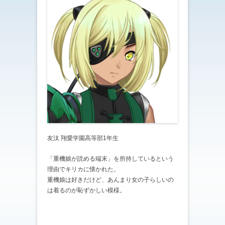
友汰 翔愛学園高等部1年生
「重機娘が読める端末」を所持しているという
理由でキリカに懐かれた。
重機娘は好きだけど、あんまり女の子らしいの
は着るのが恥ずかしい模様。