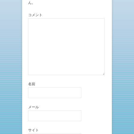
ん。
開
新
き
し
ま
い
す
ウ
コメント
)
ィ
ン
ド
ウ
で
開
き
ま
す
)
名前
メール
サイト