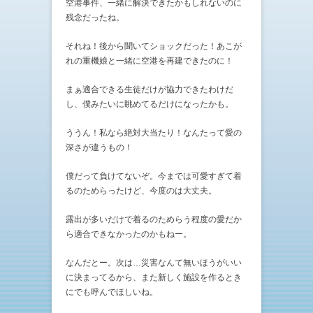
空港事件、一緒に解決できたかもしれないのに
残念だったね。
それね！後から聞いてショックだった！あこが
れの重機娘と一緒に空港を再建できたのに！
まぁ適合できる生徒だけが協力できたわけだ
し、僕みたいに眺めてるだけになったかも。
ううん！私なら絶対大当たり！なんたって愛の
深さが違うもの！
僕だって負けてないぞ。今までは可愛すぎて着
るのためらったけど、今度のは大丈夫。
露出が多いだけで着るのためらう程度の愛だか
ら適合できなかったのかもねー。
なんだとー。次は…災害なんて無いほうがいい
に決まってるから、また新しく施設を作るとき
にでも呼んでほしいね。