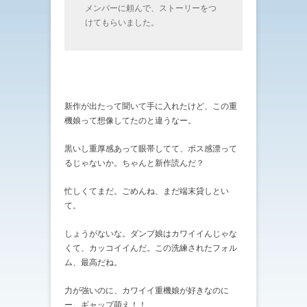
メンバーに頼んで、ストーリーをつ
けてもらいました。
新作が出たって聞いて手に入れたけど、この重
機娘って想像してたのと違うなー。
黒いし重厚感あって眼帯してて、ボス感漂って
るじゃないか。ちゃんと新作読んだ？
忙しくてまだ。ごめんね、まだ端末貸しとい
て。
しょうがないな。ダンプ娘はカワイイんじゃな
くて、カッコイイんだ。この洗練されたフォル
ム、最高だね。
力が強いのに、カワイイ重機娘が好きなのに
ー。ギャップ萌え！！