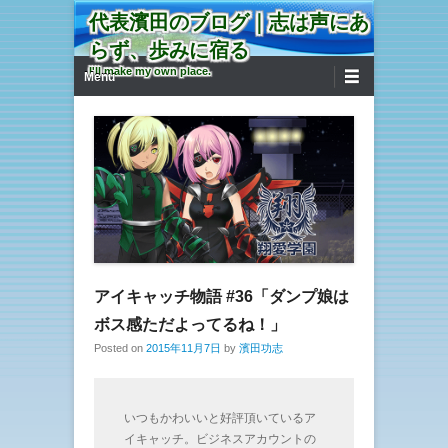
代表濱田のブログ｜志は声にあ
らず、歩みに宿る
第1メニュー
コンテンツへ移動
I'll make my own place.
Menu
アイキャッチ物語 #36「ダンプ娘は
ボス感ただよってるね！」
Posted on
2015年11月7日
by
濱田功志
いつもかわいいと好評頂いているア
イキャッチ。ビジネスアカウントの