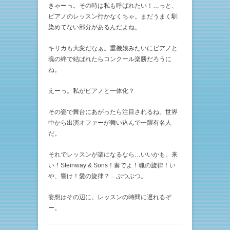
きゃーっ。その時は私も呼ばれたい！…っと、
ピアノのレッスン行かなくちゃ。まだうまく馴
染めてない部分があるんだよね。
キリカも大変だなぁ。重機娘みたいにピアノと
魂の絆で結ばれたらコンクール楽勝だろうに
ね。
えーっ。私がピアノと一体化？
その姿で舞台にあがったら注目されるね。世界
中から出演オファーが舞い込んで一躍有名人
だ。
それでレッスンが楽になるなら…いいかも。来
い！Steinway & Sons！奏でよ！魂の旋律！い
や、響け！愛の旋律？…ぶつぶつ。
妄想はその辺に。レッスンの時間に遅れるぞ
ー。