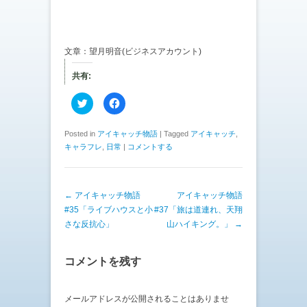
文章：望月明音(ビジネスアカウント)
共有:
ク
F
リ
a
ッ
c
ク
e
し
b
Posted in
アイキャッチ物語
|
Tagged
アイキャッチ
,
て
o
キャラフレ
,
日常
|
コメントする
T
o
w
k
i
で
t
共
t
有
e
す
投稿ナビゲーション
←
アイキャッチ物語
アイキャッチ物語
r
る
で
に
#35「ライブハウスと小
#37「旅は道連れ、天翔
共
は
有
ク
さな反抗心」
山ハイキング。」
→
(
リ
新
ッ
し
ク
い
し
コメントを残す
ウ
て
ィ
く
ン
だ
ド
さ
ウ
い
メールアドレスが公開されることはありませ
で
(