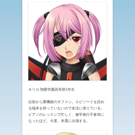
キリカ 翔愛学園高等部1年生
以前から重機娘の大ファン。エピソードを読め
る端末を持っていないので友汰に借りている。
ピアノのレッスンで忙しく、修学旅行不参加に
なったほど。今度、本選に出場する。