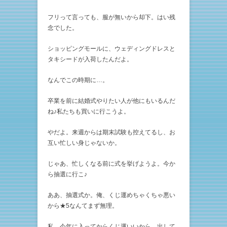
フリって言っても、服が無いから却下。はい残
念でした。
ショッピングモールに、ウェディングドレスと
タキシードが入荷したんだよ。
なんでこの時期に…。
卒業を前に結婚式やりたい人が他にもいるんだ
ね♪私たちも買いに行こうよ。
やだよ。来週からは期末試験も控えてるし、お
互い忙しい身じゃないか。
じゃあ、忙しくなる前に式を挙げようよ。今か
ら抽選に行こ♪
ああ、抽選式か。俺、くじ運めちゃくちゃ悪い
から★5なんてまず無理。
私、今年に入ってからくじ運いいから、出して