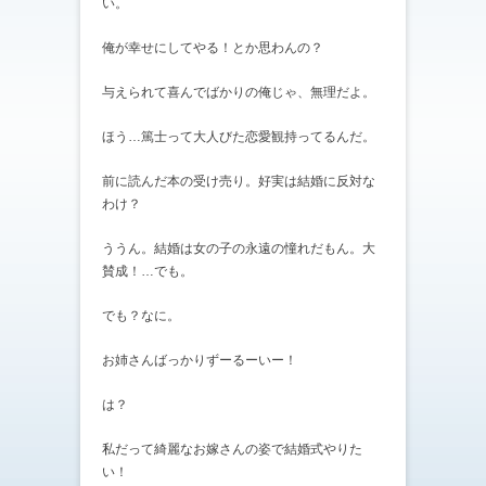
い。
俺が幸せにしてやる！とか思わんの？
与えられて喜んでばかりの俺じゃ、無理だよ。
ほう…篤士って大人びた恋愛観持ってるんだ。
前に読んだ本の受け売り。好実は結婚に反対な
わけ？
ううん。結婚は女の子の永遠の憧れだもん。大
賛成！…でも。
でも？なに。
お姉さんばっかりずーるーいー！
は？
私だって綺麗なお嫁さんの姿で結婚式やりた
い！