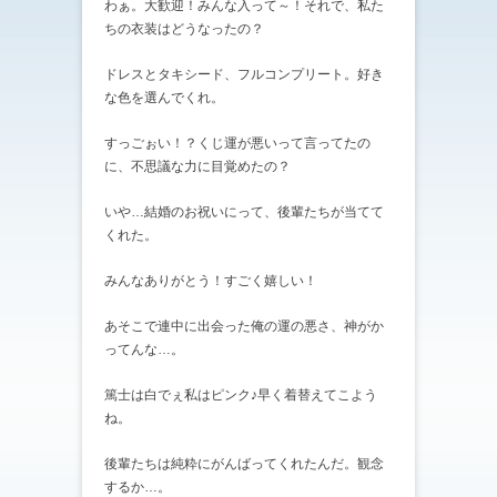
わぁ。大歓迎！みんな入って～！それで、私た
ちの衣装はどうなったの？
ドレスとタキシード、フルコンプリート。好き
な色を選んでくれ。
すっごぉい！？くじ運が悪いって言ってたの
に、不思議な力に目覚めたの？
いや…結婚のお祝いにって、後輩たちが当てて
くれた。
みんなありがとう！すごく嬉しい！
あそこで連中に出会った俺の運の悪さ、神がか
ってんな…。
篤士は白でぇ私はピンク♪早く着替えてこよう
ね。
後輩たちは純粋にがんばってくれたんだ。観念
するか…。