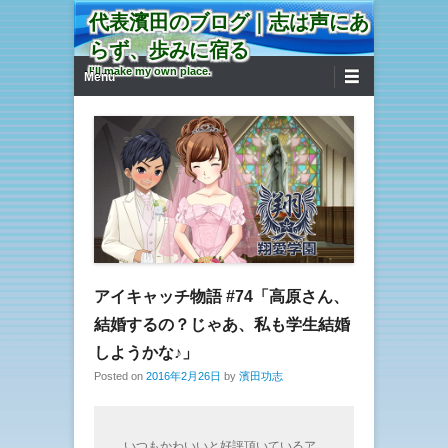
代表濱田のブログ｜志は声にあ
らず、歩みに宿る
第1メニュー
コンテンツへ移動
I'll make my own place.
Menu
アイキャッチ物語 #74「高原さん、
結婚するの？じゃあ、私も学生結婚
しようかな♪」
Posted on
2016年2月26日
by
濱田功志
いつもかわいいと好評頂いているア