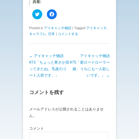
共有:
ク
F
リ
a
ッ
c
ク
e
し
b
Posted in
アイキャッチ物語
|
Tagged
アイキャッチ
,
て
o
キャラフレ
,
日常
|
コメントする
T
o
w
k
i
で
t
共
t
有
e
す
投稿ナビゲーション
←
アイキャッチ物語
アイキャッチ物語
r
る
で
に
#73「ちょっと寒さが戻
#75「新ロードローラー
共
は
有
ク
ってきたね。毛皮のコ
娘、うちにも一人欲し
(
リ
ート入荷です。」
いです。」
→
新
ッ
し
ク
い
し
ウ
て
ィ
く
コメントを残す
ン
だ
ド
さ
ウ
い
で
(
メールアドレスが公開されることはありませ
開
新
き
し
ん。
ま
い
す
ウ
)
ィ
ン
コメント
ド
ウ