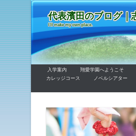
代表濱田のブログ｜
I'll make my own place.
第1メニュー
コンテンツへ移動
入学案内
翔愛学園へようこそ
カレッジコース
ノベルシアター