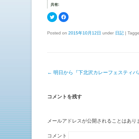
共有:
ク
F
リ
a
ッ
c
ク
e
し
b
Posted on
2015年10月12日
under
日記
|
Tagg
て
o
T
o
w
k
i
で
t
共
t
有
e
す
r
る
で
に
共
は
有
ク
投稿ナビゲーション
←
明日から『下北沢カレーフェスティバ
(
リ
新
ッ
し
ク
い
し
ウ
て
ィ
く
コメントを残す
ン
だ
ド
さ
ウ
い
で
(
開
新
き
し
ま
い
メールアドレスが公開されることはあり
す
ウ
)
ィ
ン
ド
コメント
ウ