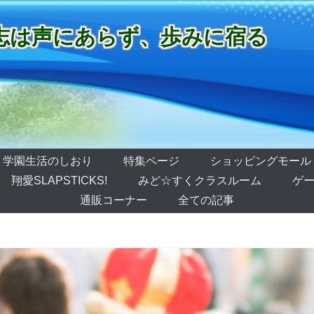
志は声にあらず、歩みに宿る
学園生活のしおり
特集ページ
ショッピングモール
翔愛SLAPSTICKS!
みど☆すくクラスルーム
ゲー
通販コーナー
全ての記事