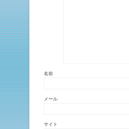
で
開
き
ま
す
)
名前
メール
サイト