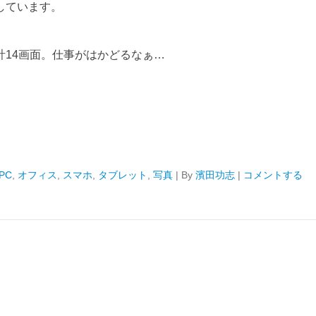
しています。
計14画面。仕事がはかどるなぁ…
PC
,
オフィス
,
スマホ
,
タブレット
,
写真
|
By
濱田功志
|
コメントする