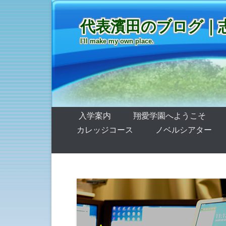
代表濱田のブログ｜
I'll make my own place.
第1メニュー
コンテンツへ移動
入学案内
翔愛学園へようこそ
カレッジコース
ノベルシアター