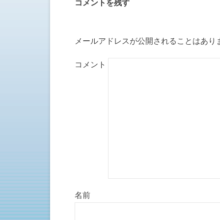
コメントを残す
ン
だ
ド
さ
ウ
い
で
(
開
新
き
し
ま
い
メールアドレスが公開されることはあり
す
ウ
)
ィ
ン
ド
コメント
ウ
で
開
き
ま
す
)
名前