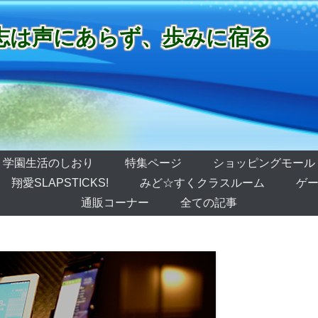
志は声にあらず、歩みに宿る
学園生活のしおり
特集ページ
ショッピングモール
翔愛SLAPSTICKS!
みど☆すくクラスルーム
ゲー
通販コーナー
全ての記事