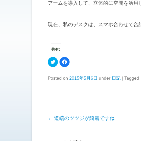
アームを導入して、立体的に空間を活用
現在、私のデスクは、スマホ合わせて合
共有:
ク
F
リ
a
ッ
c
ク
e
し
b
Posted on
2015年5月6日
under
日記
|
Tagged
て
o
T
o
w
k
i
で
t
共
t
有
e
す
r
る
で
に
共
は
有
ク
投稿ナビゲーション
←
道端のツツジが綺麗ですね
(
リ
新
ッ
し
ク
い
し
ウ
て
ィ
く