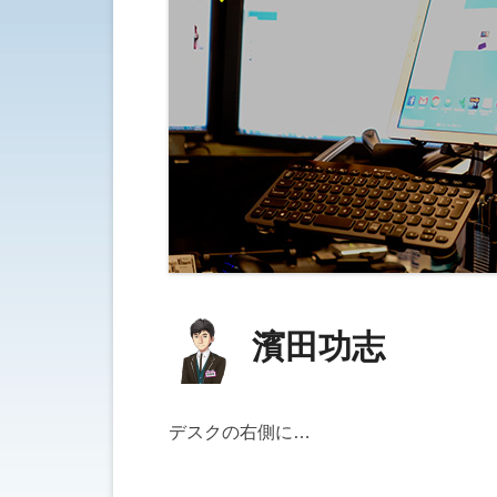
濱田功志
デスクの右側に…