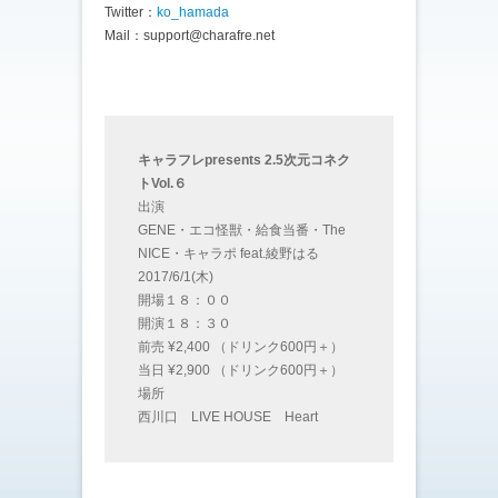
Twitter：
ko_hamada
Mail：support@charafre.net
キャラフレpresents 2.5次元コネク
トVol.６
出演
GENE・エコ怪獣・給食当番・The
NICE・キャラポ feat.綾野はる
2017/6/1(木)
開場１８：００
開演１８：３０
前売 ¥2,400 （ドリンク600円＋）
当日 ¥2,900 （ドリンク600円＋）
場所
西川口 LIVE HOUSE Heart