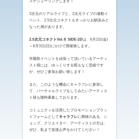
スケジューリングします！
3次元のリアルライブと、2次元ライブの連動イ
ベント、2.5次元コネクトもすっかりお馴染みと
なった感があります。
2.5次元コネクトVol.６ SIDE-2D
は、6月2日(金)
～6月3日(日)にかけて開催致します。
学園祭イベントを頑張って頂いているアーティ
スト様には、ゆっくりする暇もなく恐縮です
が、ぜひご参加お願い致します！
また、このような機会にキャラフレに参加し
て、バーチャルライブをしてみたいアーティス
ト様も随時募集しております。
コミュニティを活用したプロモーションプラッ
トフォームとして
キャラフレ
に興味のある、シ
ョップ、クリエイター、アーティストの方は、
ぜひ、私まで直接お声をかけてください！