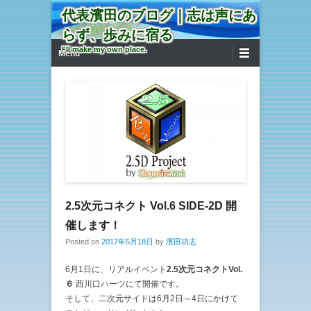
代表濱田のブログ｜志は声にあ
らず、歩みに宿る
第1メニュー
コンテンツへ移動
I'll make my own place.
Menu
2.5次元コネクト Vol.6 SIDE-2D 開
催します！
Posted on
2017年5月18日
by
濱田功志
6月1日に、リアルイベント
2.5次元コネクトVol.
６
西川口ハーツにて開催です。
そして、二次元サイドは6月2日～4日にかけて