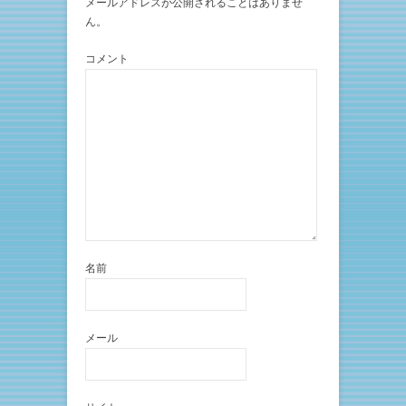
メールアドレスが公開されることはありませ
開
新
き
し
ん。
ま
い
す
ウ
)
ィ
ン
コメント
ド
ウ
で
開
き
ま
す
)
名前
メール