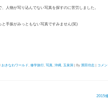
で、人物が写り込んでない写真を探すのに苦労しました。
と手振がみっともない写真ですみません(笑)
d
おきなわワールド
,
修学旅行
,
写真
,
沖縄
,
玉泉洞
|
By
濱田功志
|
コメン
201