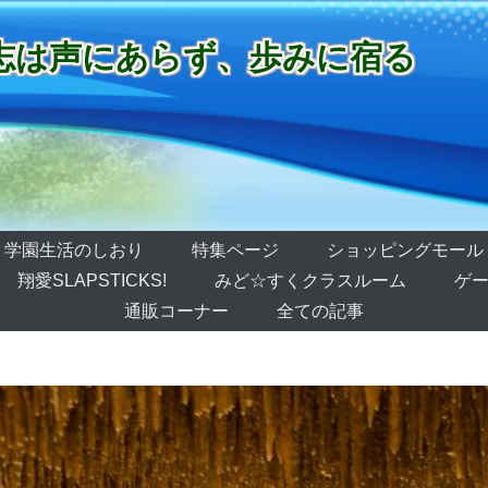
志は声にあらず、歩みに宿る
学園生活のしおり
特集ページ
ショッピングモール
翔愛SLAPSTICKS!
みど☆すくクラスルーム
ゲー
通販コーナー
全ての記事