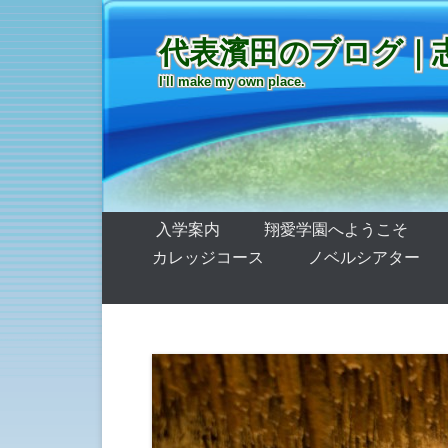
代表濱田のブログ｜
I'll make my own place.
第1メニュー
コンテンツへ移動
入学案内
翔愛学園へようこそ
カレッジコース
ノベルシアター