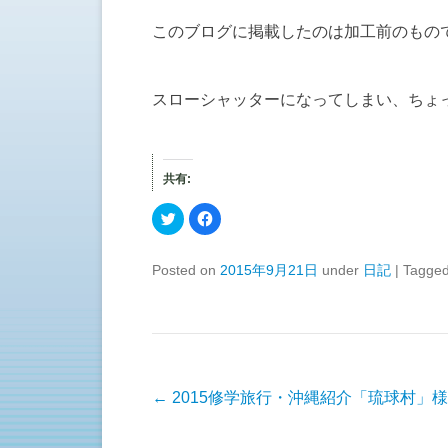
このブログに掲載したのは加工前のもの
スローシャッターになってしまい、ちょっ
共有:
ク
F
リ
a
ッ
c
ク
e
し
b
Posted on
2015年9月21日
under
日記
|
Tagge
て
o
T
o
w
k
i
で
t
共
t
有
e
す
r
る
で
に
共
は
有
ク
投稿ナビゲーション
←
2015修学旅行・沖縄紹介「琉球村」様
(
リ
新
ッ
し
ク
い
し