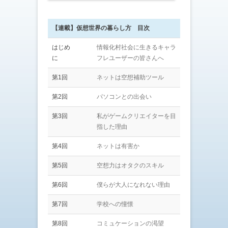
【連載】仮想世界の暮らし方 目次
はじめ
情報化村社会に生きるキャラ
に
フレユーザーの皆さんへ
第1回
ネットは空想補助ツール
第2回
パソコンとの出会い
第3回
私がゲームクリエイターを目
指した理由
第4回
ネットは有害か
第5回
空想力はオタクのスキル
第6回
僕らが大人になれない理由
第7回
学校への憧憬
第8回
コミュケーションの渇望