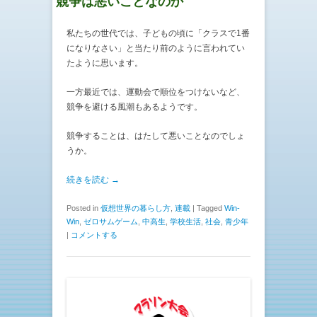
競争は悪いことなのか
私たちの世代では、子どもの頃に「クラスで1番
になりなさい」と当たり前のように言われてい
たように思います。
一方最近では、運動会で順位をつけないなど、
競争を避ける風潮もあるようです。
競争することは、はたして悪いことなのでしょ
うか。
続きを読む →
Posted in
仮想世界の暮らし方
,
連載
|
Tagged
Win-
Win
,
ゼロサムゲーム
,
中高生
,
学校生活
,
社会
,
青少年
|
コメントする