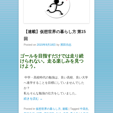
【連載】仮想世界の暮らし方 第15
回
Posted on
2015年8月18日
by
濱田功志
ゴールを目指すだけでは走り続
けられない。走る楽しみを見つ
けよう。
中学・高校時代の勉強は、良い高校、良い大学
へ進学することを目標にしていませんでした
か？
私もそんな勉強の仕方をしていました。
続きを読む →
Posted in
仮想世界の暮らし方
,
連載
|
Tagged
中高生
,