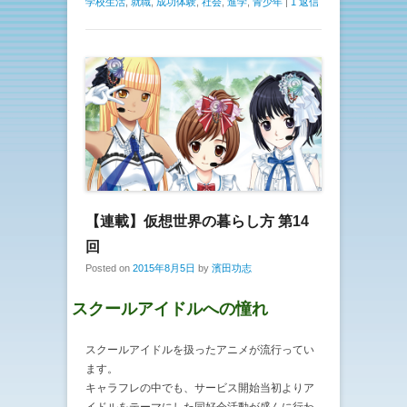
学校生活
,
就職
,
成功体験
,
社会
,
進学
,
青少年
|
1 返信
【連載】仮想世界の暮らし方 第14
回
Posted on
2015年8月5日
by
濱田功志
スクールアイドルへの憧れ
スクールアイドルを扱ったアニメが流行ってい
ます。
キャラフレの中でも、サービス開始当初よりア