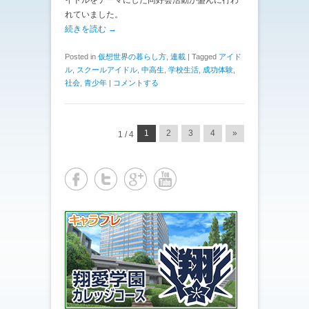
イドルをテーマにした同好会活動が盛んに行わ
れていました。
続きを読む →
Posted in
仮想世界の暮らし方
,
連載
|
Tagged
アイド
ル
,
スクールアイドル
,
中高生
,
学校生活
,
成功体験
,
社会
,
青少年
|
コメントする
投稿ナビゲーション
1
2
3
4
»
1 / 4