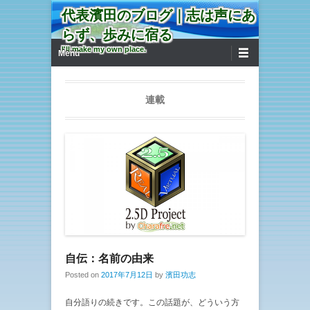
代表濱田のブログ｜志は声にあ
らず、歩みに宿る
第1メニュー
コンテンツへ移動
I'll make my own place.
Menu
連載
自伝：名前の由来
Posted on
2017年7月12日
by
濱田功志
自分語りの続きです。この話題が、どういう方