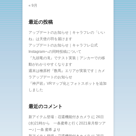
« 9月
最近の投稿
アップデートのお知らせ｜キャラフレの「いい
ね」は天使の羽を届けます
アップデートのお知らせ｜キャラフレ公式
Instagramへの同時投稿について
『九頭竜の滝』でテスト実装｜アンカーでの移
動がわかりやすくなります
週末は檜原村『数馬』エリアが実装です｜カメ
ラアップデートのお知らせ
『神戸岩』VRマップ化とフォトスポットを追加
しました
最近のコメント
新アイテム登場：召還機能付きカメラ
に
26日
(水)21時から 一条蜜希と行く2021皐月祭ツア
ー♪ | 一条 蜜希
より
新アイテム登場：召還機能付きカメラ
に
25日