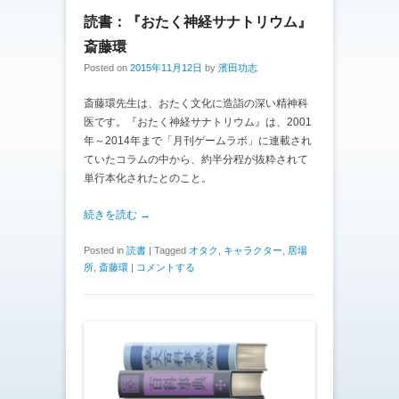
読書：『おたく神経サナトリウム』
斎藤環
Posted on
2015年11月12日
by
濱田功志
斎藤環先生は、おたく文化に造詣の深い精神科
医です。『おたく神経サナトリウム』は、2001
年～2014年まで「月刊ゲームラボ」に連載され
ていたコラムの中から、約半分程が抜粋されて
単行本化されたとのこと。
続きを読む →
Posted in
読書
|
Tagged
オタク
,
キャラクター
,
居場
所
,
斎藤環
|
コメントする