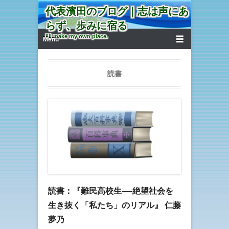
代表濱田のブログ｜志は声にあ
らず、歩みに宿る
第1メニュー
コンテンツへ移動
I'll make my own place.
Menu
読書
読書：『難民高校生—-絶望社会を
生き抜く「私たち」のリアル』 仁藤
夢乃