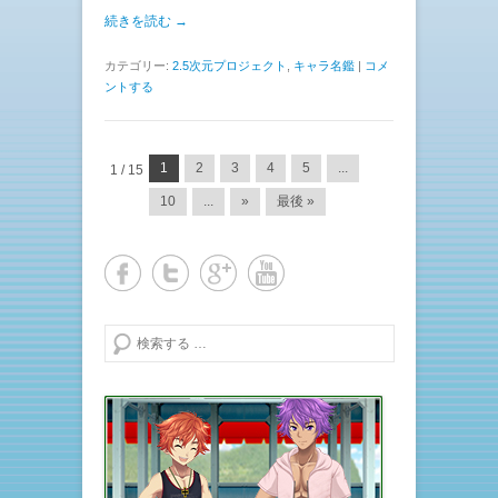
続きを読む →
カテゴリー:
2.5次元プロジェクト
,
キャラ名鑑
|
コメ
ントする
投稿ナビゲーション
1
2
3
4
5
...
1 / 15
10
...
»
最後 »
検索する