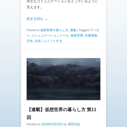
同士もコミュニケーションをとっているように
見えます。
続きを読む →
Posted in
仮想世界の暮らし方
,
連載
|
Tagged
アバタ
ー
,
コミュニケーションツール
,
仮想空間
,
共通体験
,
文化
,
社会
|
コメントする
【連載】仮想世界の暮らし方 第11
回
Posted on
2015年5月25日
by
濱田功志