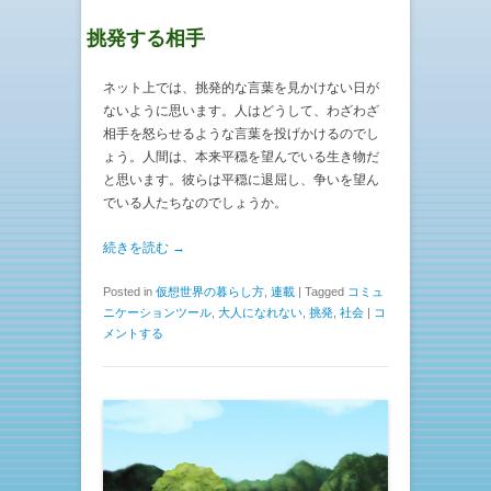
挑発する相手
ネット上では、挑発的な言葉を見かけない日が
ないように思います。人はどうして、わざわざ
相手を怒らせるような言葉を投げかけるのでし
ょう。人間は、本来平穏を望んでいる生き物だ
と思います。彼らは平穏に退屈し、争いを望ん
でいる人たちなのでしょうか。
続きを読む →
Posted in
仮想世界の暮らし方
,
連載
|
Tagged
コミュ
ニケーションツール
,
大人になれない
,
挑発
,
社会
|
コ
メントする