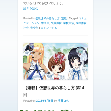
ているわけでもないでしょう。
続きを読む →
Posted in
仮想世界の暮らし方
,
連載
|
Tagged
コミュ
ニケーション
,
中高生
,
失敗体験
,
学校生活
,
成功体験
,
社会
,
青少年
|
コメントする
【連載】仮想世界の暮らし方 第14
回
Posted on
2015年8月5日
by
濱田功志