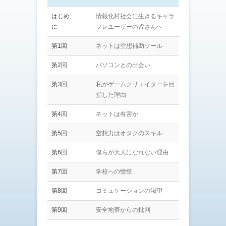
はじめ
情報化村社会に生きるキャラ
に
フレユーザーの皆さんへ
第1回
ネットは空想補助ツール
第2回
パソコンとの出会い
第3回
私がゲームクリエイターを目
指した理由
第4回
ネットは有害か
第5回
空想力はオタクのスキル
第6回
僕らが大人になれない理由
第7回
学校への憧憬
第8回
コミュケーションの渇望
第9回
安全地帯からの批判