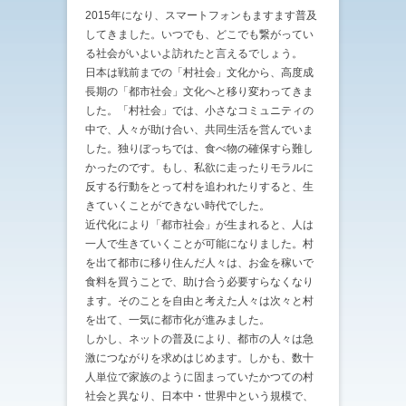
2015年になり、スマートフォンもますます普及
してきました。いつでも、どこでも繋がってい
る社会がいよいよ訪れたと言えるでしょう。
日本は戦前までの「村社会」文化から、高度成
長期の「都市社会」文化へと移り変わってきま
した。「村社会」では、小さなコミュニティの
中で、人々が助け合い、共同生活を営んでいま
した。独りぼっちでは、食べ物の確保すら難し
かったのです。もし、私欲に走ったりモラルに
反する行動をとって村を追われたりすると、生
きていくことができない時代でした。
近代化により「都市社会」が生まれると、人は
一人で生きていくことが可能になりました。村
を出て都市に移り住んだ人々は、お金を稼いで
食料を買うことで、助け合う必要すらなくなり
ます。そのことを自由と考えた人々は次々と村
を出て、一気に都市化が進みました。
しかし、ネットの普及により、都市の人々は急
激につながりを求めはじめます。しかも、数十
人単位で家族のように固まっていたかつての村
社会と異なり、日本中・世界中という規模で、