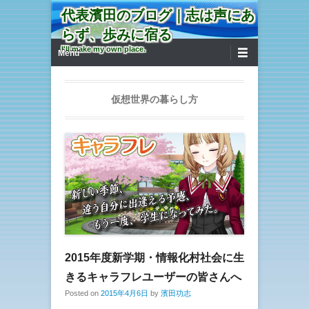
代表濱田のブログ｜志は声にあ
らず、歩みに宿る
第1メニュー
コンテンツへ移動
I'll make my own place.
Menu
仮想世界の暮らし方
2015年度新学期・情報化村社会に生
きるキャラフレユーザーの皆さんへ
Posted on
2015年4月6日
by
濱田功志