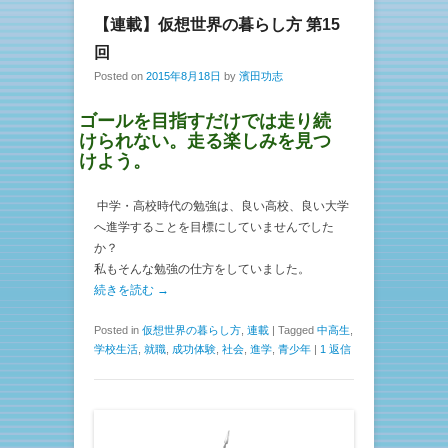
【連載】仮想世界の暮らし方 第15
回
Posted on
2015年8月18日
by
濱田功志
ゴールを目指すだけでは走り続
けられない。走る楽しみを見つ
けよう。
中学・高校時代の勉強は、良い高校、良い大学
へ進学することを目標にしていませんでした
か？
私もそんな勉強の仕方をしていました。
続きを読む →
Posted in
仮想世界の暮らし方
,
連載
|
Tagged
中高生
,
学校生活
,
就職
,
成功体験
,
社会
,
進学
,
青少年
|
1 返信