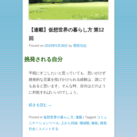
【連載】仮想世界の暮らし方 第12
回
Posted on
2015年5月28日
by
濱田功志
挑発される自分
平穏にすごしたいと思っていても、思いがけず
挑発的な言葉を投げかけられる経験は、誰にで
もあると思います。そんな時、自分はどのよう
に対処すればいいのでしょう。
続きを読む →
Posted in
仮想世界の暮らし方
,
連載
|
Tagged
コミュ
ニケーションツール
,
上から目線
,
価値観
,
嫉妬
,
挑発
,
社会
|
コメントする