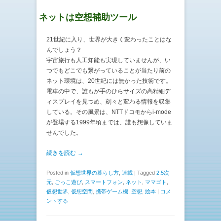
ネットは空想補助ツール
21世紀に入り、世界が大きく変わったことはな
んでしょう？
宇宙旅行も人工知能も実現していませんが、い
つでもどこでも繋がっていることが当たり前の
ネット環境は、20世紀には無かった技術です。
電車の中で、誰もが手のひらサイズの高精細デ
ィスプレイを見つめ、刻々と変わる情報を収集
している。その風景は、NTTドコモからi-mode
が登場する1999年頃までは、誰も想像していま
せんでした。
続きを読む →
Posted in
仮想世界の暮らし方
,
連載
|
Tagged
2.5次
元
,
ごっこ遊び
,
スマートフォン
,
ネット
,
ママゴト
,
仮想世界
,
仮想空間
,
携帯ゲーム機
,
空想
,
絵本
|
コメ
ントする