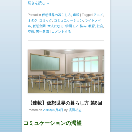
続きを読む →
Posted in
仮想世界の暮らし方
,
連載
|
Tagged
アニメ
,
オタク
,
コミック
,
コミュニケーション
,
ライトノベ
ル
,
仮想空間
,
大人になる
,
学園モノ
,
悩み
,
教育
,
社会
,
空想
,
苦手意識
|
コメントする
【連載】仮想世界の暮らし方 第8回
Posted on
2015年5月4日
by
濱田功志
コミュケーションの渇望