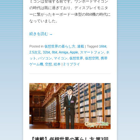
ミコンは登場する前です。ワンボードマイコン
の時代は既に過ぎており、ディスプレイモニタ
ーに繋がったキーボード一体型の8bit機の時代に
なっていました。
続きを読む →
Posted in
仮想世界の暮らし方
,
連載
|
Tagged
16bit
,
2.5次元
,
32bit
,
8bit
,
Amiga
,
Apple
,
スマートフォン
,
ネ
ット
,
パソコン
,
マイコン
,
仮想世界
,
仮想空間
,
携帯
ゲーム機
,
空想
,
絵本
|
2 リプライ
【連載】仮想世界の暮らし方 第3回