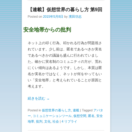
【連載】仮想世界の暮らし方 第9回
Posted on
2015年5月8日
by
濱田功志
安全地帯からの批判
ネット上の叩く行為、叩かれる行為が問題視さ
れています。少し前は、匿名であるべきか実名
であるべきかの議論も盛んに行われていまし
た。確かに実名制のコミュニティの方が、荒れ
にくい傾向はあるようです。しかし、本質は匿
名か実名かではなく、ネットが何をやってもい
い「安全地帯」と考えられていることが原因と
考えます。
続きを読む →
Posted in
仮想世界の暮らし方
,
連載
|
Tagged
アバタ
ー
,
コミュニケーションツール
,
仮想空間
,
匿名
,
安全
地帯
,
批判
,
文化
,
社会
|
4 リプライ