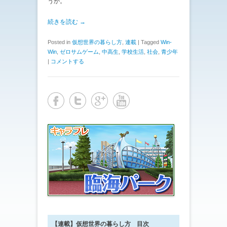
うか。
続きを読む →
Posted in
仮想世界の暮らし方
,
連載
|
Tagged
Win-
Win
,
ゼロサムゲーム
,
中高生
,
学校生活
,
社会
,
青少年
|
コメントする
【連載】仮想世界の暮らし方 目次