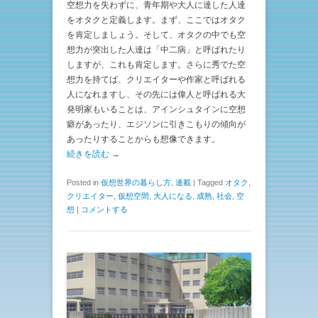
空想力を失わずに、青年期や大人に達した人達
をオタクと定義します。まず、ここではオタク
を肯定しましょう。そして、オタクの中でも空
想力が突出した人達は「中二病」と呼ばれたり
しますが、これも肯定します。さらに秀でた空
想力を持てば、クリエイターや作家と呼ばれる
人になれますし、その先には偉人と呼ばれる大
発明家もいることは、アインシュタインに空想
癖があったり、エジソンに引きこもりの傾向が
あったりすることからも想像できます。
続きを読む →
Posted in
仮想世界の暮らし方
,
連載
|
Tagged
オタク
,
クリエイター
,
仮想空間
,
大人になる
,
成熟
,
社会
,
空
想
|
コメントする