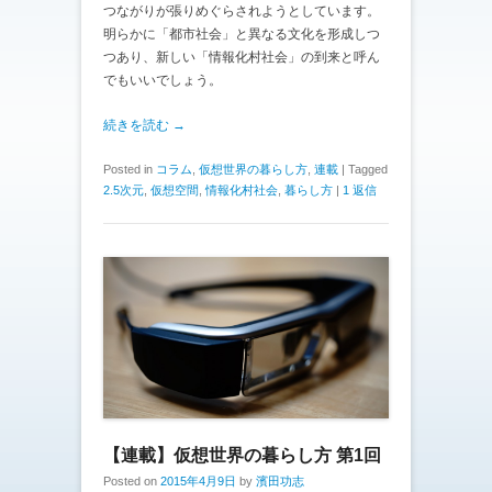
つながりが張りめぐらされようとしています。
明らかに「都市社会」と異なる文化を形成しつ
つあり、新しい「情報化村社会」の到来と呼ん
でもいいでしょう。
続きを読む →
Posted in
コラム
,
仮想世界の暮らし方
,
連載
|
Tagged
2.5次元
,
仮想空間
,
情報化村社会
,
暮らし方
|
1 返信
【連載】仮想世界の暮らし方 第1回
Posted on
2015年4月9日
by
濱田功志