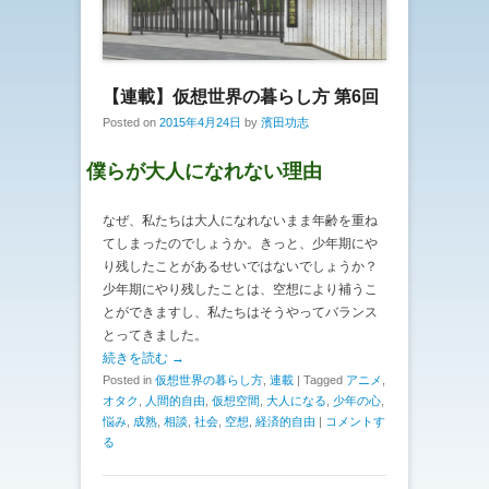
【連載】仮想世界の暮らし方 第6回
Posted on
2015年4月24日
by
濱田功志
僕らが大人になれない理由
なぜ、私たちは大人になれないまま年齢を重ね
てしまったのでしょうか。きっと、少年期にや
り残したことがあるせいではないでしょうか？
少年期にやり残したことは、空想により補うこ
とができますし、私たちはそうやってバランス
とってきました。
続きを読む →
Posted in
仮想世界の暮らし方
,
連載
|
Tagged
アニメ
,
オタク
,
人間的自由
,
仮想空間
,
大人になる
,
少年の心
,
悩み
,
成熟
,
相談
,
社会
,
空想
,
経済的自由
|
コメントす
る