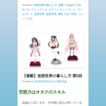
Posted in
仮想世界の暮らし方
,
連載
|
Tagged
2.5次
元
,
オンラインゲーム
,
スマートフォン
,
ネット
,
ロー
ルプレイ
,
仮想世界
,
仮想空間
,
成熟
,
社会
,
空想
|
コメ
ントする
【連載】仮想世界の暮らし方 第5回
Posted on
2015年4月21日
by
濱田功志
空想力はオタクのスキル
結論から言います。少年期に誰もが持っている