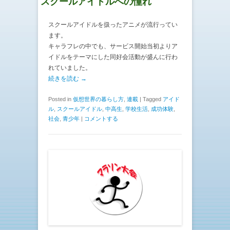
スクールアイドルへの憧れ
スクールアイドルを扱ったアニメが流行ってい
ます。
キャラフレの中でも、サービス開始当初よりア
イドルをテーマにした同好会活動が盛んに行わ
れていました。
続きを読む →
Posted in
仮想世界の暮らし方
,
連載
|
Tagged
アイド
ル
,
スクールアイドル
,
中高生
,
学校生活
,
成功体験
,
社会
,
青少年
|
コメントする