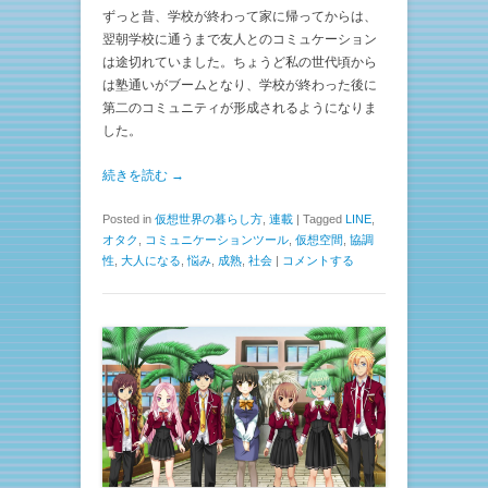
ずっと昔、学校が終わって家に帰ってからは、
翌朝学校に通うまで友人とのコミュケーション
は途切れていました。ちょうど私の世代頃から
は塾通いがブームとなり、学校が終わった後に
第二のコミュニティが形成されるようになりま
した。
続きを読む →
Posted in
仮想世界の暮らし方
,
連載
|
Tagged
LINE
,
オタク
,
コミュニケーションツール
,
仮想空間
,
協調
性
,
大人になる
,
悩み
,
成熟
,
社会
|
コメントする