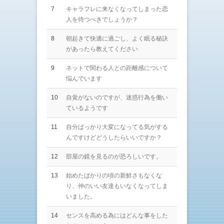
7
キャラフレに来なくなってしまった恋
人を待つべきでしょうか？
8
朝起きて快適に過ごし、よく眠る秘訣
があったら教えてください
9
ネットで関わる人との距離感について
悩んでいます
10
自覚がないのですが、迷惑行為を働い
ているようです
11
自分ばっかり大変になってる気がする
んですけどどうしたらいいですか？
12
部屋の鏡を見るのが恐ろしいです。
13
始めたばかりの頃の新鮮さもなくな
り、仲のいい友達もいなくなってしま
いました。
14
センスを高める為にはどんな事をした