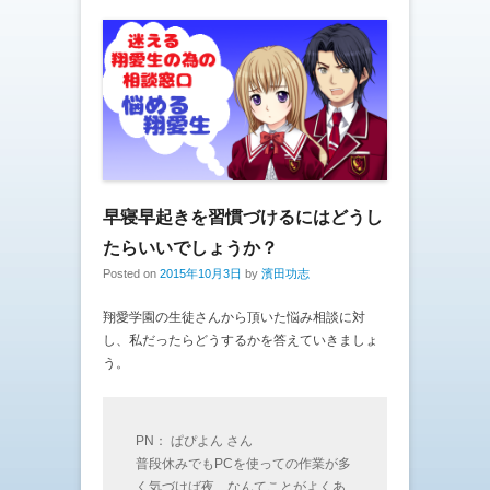
早寝早起きを習慣づけるにはどうし
たらいいでしょうか？
Posted on
2015年10月3日
by
濱田功志
翔愛学園の生徒さんから頂いた悩み相談に対
し、私だったらどうするかを答えていきましょ
う。
PN： ぱぴよん さん
普段休みでもPCを使っての作業が多
く気づけば夜…なんてことがよくあ