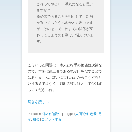
これってやはり、浮気になると思い
ますか？
既婚者であることを明かして、距離
を置いてもらうべきかとも思います
が、そのせいでこれまでの関係が変
わってしまうのも嫌で、悩んでいま
す。
こういった問題は、本人と相手の価値観次第な
ので、本来は第三者である私が口をだすことで
はありません。誰かに言われたからこうすると
いう考えではなく、判断の補助線として受け取
ってくださいね。
続きを読む →
Posted in
悩める翔愛生
|
Tagged
人間関係
,
恋愛
,
男
女
,
相談
|
コメントする