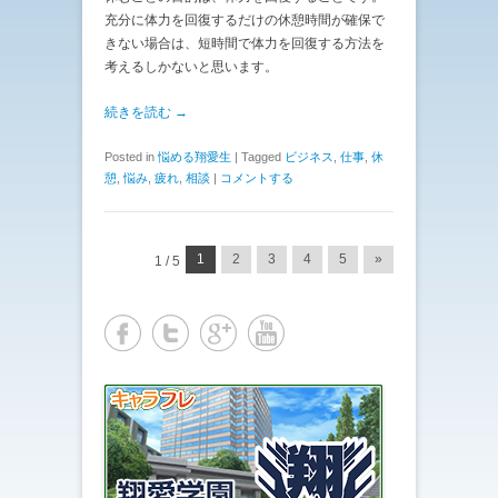
充分に体力を回復するだけの休憩時間が確保で
きない場合は、短時間で体力を回復する方法を
考えるしかないと思います。
続きを読む →
Posted in
悩める翔愛生
|
Tagged
ビジネス
,
仕事
,
休
憩
,
悩み
,
疲れ
,
相談
|
コメントする
投稿ナビゲーション
1
2
3
4
5
»
1 / 5