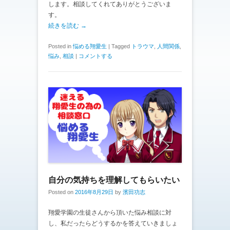
します。相談してくれてありがとうございま
す。
続きを読む →
Posted in
悩める翔愛生
|
Tagged
トラウマ
,
人間関係
,
悩み
,
相談
|
コメントする
自分の気持ちを理解してもらいたい
Posted on
2016年8月29日
by
濱田功志
翔愛学園の生徒さんから頂いた悩み相談に対
し、私だったらどうするかを答えていきましょ