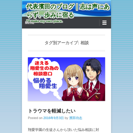
代表濱田のブログ｜志は声にあ
らず、歩みに宿る
第1メニュー
コンテンツへ移動
I'll make my own place.
Menu
タグ別アーカイブ:
相談
トラウマを軽減したい
Posted on
2016年9月3日
by
濱田功志
翔愛学園の生徒さんから頂いた悩み相談に対