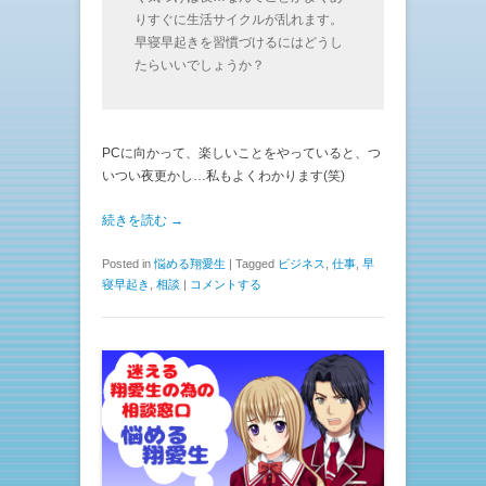
りすぐに生活サイクルが乱れます。
早寝早起きを習慣づけるにはどうし
たらいいでしょうか？
PCに向かって、楽しいことをやっていると、つ
いつい夜更かし…私もよくわかります(笑)
続きを読む →
Posted in
悩める翔愛生
|
Tagged
ビジネス
,
仕事
,
早
寝早起き
,
相談
|
コメントする