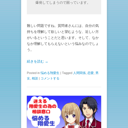
爆発してしまうので困っています。
難しい問題ですね。質問者さんには、自分の気
持ちを理解して欲しいと望むような、近しい方
がいるということだと思います。そして、なか
なか理解してもらえないという悩みなのでしょ
う。
続きを読む →
Posted in
悩める翔愛生
|
Tagged
人間関係
,
恋愛
,
男
女
,
相談
|
コメントする