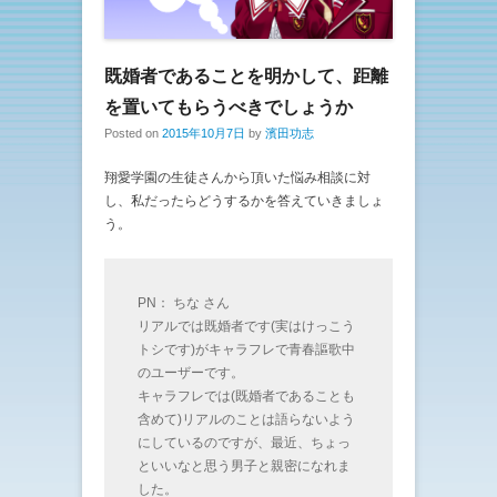
既婚者であることを明かして、距離
を置いてもらうべきでしょうか
Posted on
2015年10月7日
by
濱田功志
翔愛学園の生徒さんから頂いた悩み相談に対
し、私だったらどうするかを答えていきましょ
う。
PN： ちな さん
リアルでは既婚者です(実はけっこう
トシです)がキャラフレで青春謳歌中
のユーザーです。
キャラフレでは(既婚者であることも
含めて)リアルのことは語らないよう
にしているのですが、最近、ちょっ
といいなと思う男子と親密になれま
した。