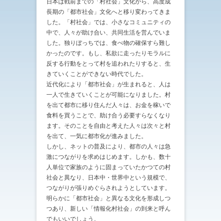
日本は戦前までの「村社会」文化から、高度成
長期の「都市社会」文化へと移り変わってきま
した。「村社会」では、小さなコミュニティの
中で、人々が助け合い、共同生活を営んでいま
した。独りぼっちでは、食べ物の確保すら難し
かったのです。もし、私欲に走ったりモラルに
反する行動をとって村を追われたりすると、生
きていくことができない時代でした。
近代化により「都市社会」が生まれると、人は
一人で生きていくことが可能になりました。村
を出て都市に移り住んだ人々は、お金を稼いで
食料を買うことで、助け合う必要すらなくなり
ます。そのことを自由と考えた人々は次々と村
を出て、一気に都市化が進みました。
しかし、ネットの普及により、都市の人々は急
激につながりを求めはじめます。しかも、数十
人単位で家族のように固まっていたかつての村
社会と異なり、日本中・世界中という規模で、
つながりが張りめぐらされようとしています。
明らかに「都市社会」と異なる文化を形成しつ
つあり、新しい「情報化村社会」の到来と呼ん
でもいいでしょう。