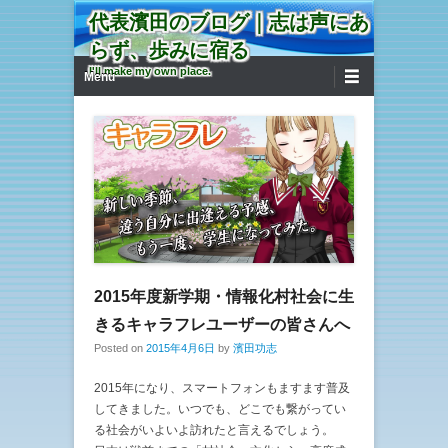
代表濱田のブログ｜志は声にあ
らず、歩みに宿る
第1メニュー
コンテンツへ移動
I'll make my own place.
Menu
2015年度新学期・情報化村社会に生
きるキャラフレユーザーの皆さんへ
Posted on
2015年4月6日
by
濱田功志
2015年になり、スマートフォンもますます普及
してきました。いつでも、どこでも繋がってい
る社会がいよいよ訪れたと言えるでしょう。