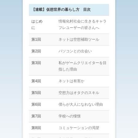
【連載】仮想世界の暮らし方 目次
はじめ
情報化村社会に生きるキャラ
に
フレユーザーの皆さんへ
第1回
ネットは空想補助ツール
第2回
パソコンとの出会い
第3回
私がゲームクリエイターを目
指した理由
第4回
ネットは有害か
第5回
空想力はオタクのスキル
第6回
僕らが大人になれない理由
第7回
学校への憧憬
第8回
コミュケーションの渇望