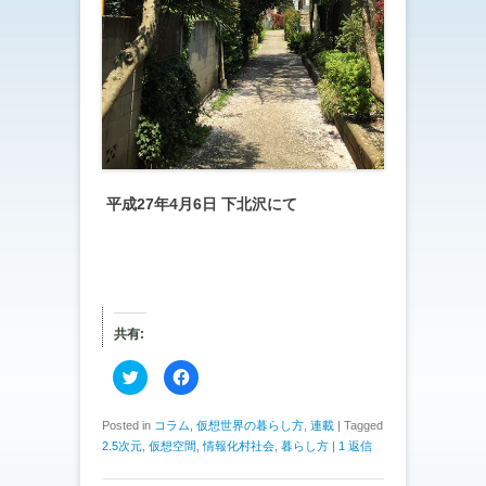
平成27年4月6日 下北沢にて
共有:
ク
F
リ
a
ッ
c
ク
e
し
b
Posted in
コラム
,
仮想世界の暮らし方
,
連載
|
Tagged
て
o
2.5次元
,
仮想空間
,
情報化村社会
,
暮らし方
|
1 返信
T
o
w
k
i
で