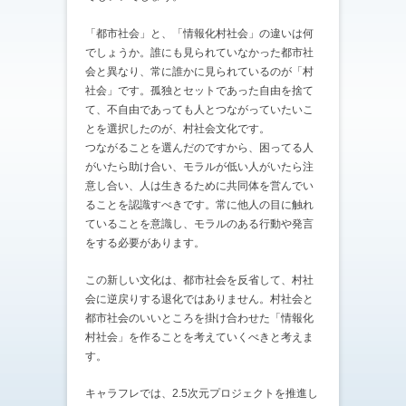
「都市社会」と、「情報化村社会」の違いは何
でしょうか。誰にも見られていなかった都市社
会と異なり、常に誰かに見られているのが「村
社会」です。孤独とセットであった自由を捨て
て、不自由であっても人とつながっていたいこ
とを選択したのが、村社会文化です。
つながることを選んだのですから、困ってる人
がいたら助け合い、モラルが低い人がいたら注
意し合い、人は生きるために共同体を営んでい
ることを認識すべきです。常に他人の目に触れ
ていることを意識し、モラルのある行動や発言
をする必要があります。
この新しい文化は、都市社会を反省して、村社
会に逆戻りする退化ではありません。村社会と
都市社会のいいところを掛け合わせた「情報化
村社会」を作ることを考えていくべきと考えま
す。
キャラフレでは、2.5次元プロジェクトを推進し