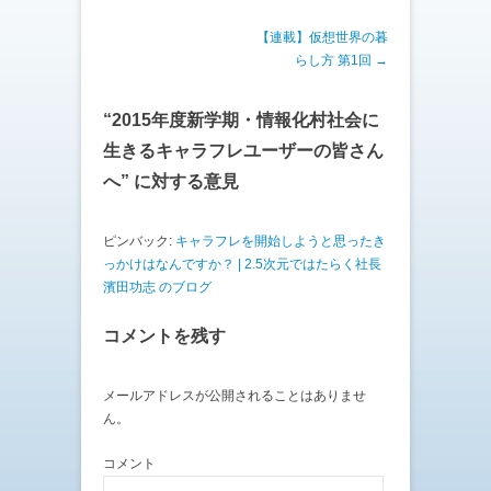
t
共
t
有
e
す
投稿ナビゲーション
【連載】仮想世界の暮
r
る
で
に
らし方 第1回
→
共
は
有
ク
(
リ
新
ッ
“
2015年度新学期・情報化村社会に
し
ク
い
し
ウ
て
生きるキャラフレユーザーの皆さん
ィ
く
ン
だ
へ
” に対する意見
ド
さ
ウ
い
で
(
開
新
き
し
ピンバック:
キャラフレを開始しようと思ったき
ま
い
っかけはなんですか？ | 2.5次元ではたらく社長
す
ウ
)
ィ
濱田功志 のブログ
ン
ド
ウ
で
コメントを残す
開
き
ま
す
メールアドレスが公開されることはありませ
)
ん。
コメント