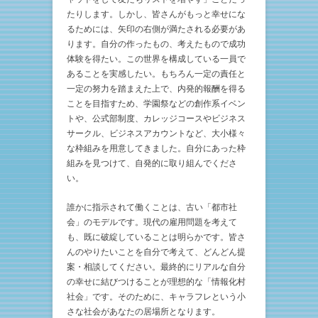
たりします。しかし、皆さんがもっと幸せにな
るためには、矢印の右側が満たされる必要があ
ります。自分の作ったもの、考えたもので成功
体験を得たい。この世界を構成している一員で
あることを実感したい。もちろん一定の責任と
一定の努力を踏まえた上で、内発的報酬を得る
ことを目指すため、学園祭などの創作系イベン
トや、公式部制度、カレッジコースやビジネス
サークル、ビジネスアカウントなど、大小様々
な枠組みを用意してきました。自分にあった枠
組みを見つけて、自発的に取り組んでくださ
い。
誰かに指示されて働くことは、古い「都市社
会」のモデルです。現代の雇用問題を考えて
も、既に破綻していることは明らかです。皆さ
んのやりたいことを自分で考えて、どんどん提
案・相談してください。最終的にリアルな自分
の幸せに結びつけることが理想的な「情報化村
社会」です。そのために、キャラフレという小
さな社会があなたの居場所となります。