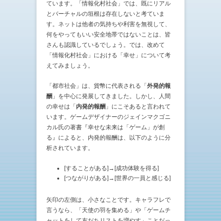
ています。「情報化村社会」では、既にリアル
とバーチャルの垣根は存在しないと考ていま
す。ネットは他者の気持ちや利害を無視して、
何をやってもいい安全地帯ではないことは、皆
さんも認識しているでしょう。では、改めて
「情報化村社会」における「幸せ」について考
えてみましょう。
「都市社会」は、貨幣に代表される「
外発的報
酬
」を中心に発展してきました。しかし、人間
の幸せは「
内発的報酬
」にこそあると言われて
います。ゲームデザイナーのジェインマクゴニ
カル氏の著書『幸せな未来は「ゲーム」が創
る』によると、内発的報酬は、以下のように分
析されています。
[することがある]→[成功体験を得る]
[つながりがある]→[世界の一員と感じる]
矢印の左側は、小さなことです。キャラフレで
言うなら、「天使の羽を集める」や「ゲームチ
ャットをして友だちリストを増やす」ことだっ