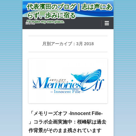
代表濱田のブログ｜志は声にあ
らず、歩みに宿る
第1メニュー
コンテンツへ移動
I'll make my own place.
Menu
月別アーカイブ：
3月 2018
「メモリーズオフ -Innocent Fille-
」コラボ企画実施中：桜峰駅は過去
作背景がそのまま残されています