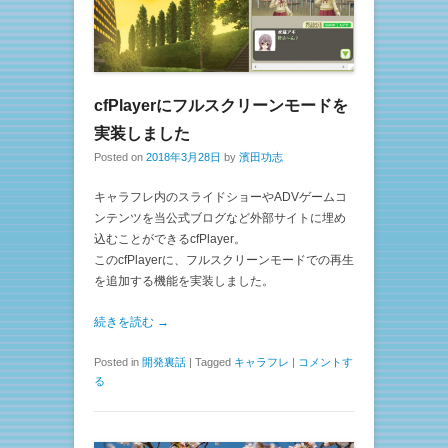
cfPlayerにフルスクリーンモードを
実装しました
Posted on
2018年3月28日
by
濱田功志
キャラフレ内のスライドショーやADVゲームコ
ンテンツを当公式ブログなど外部サイトに埋め
込むことができるcfPlayer。
このcfPlayerに、フルスクリーンモードでの再生
を追加する機能を実装しました。
続きを読む →
Posted in
開発裏話
|
Tagged
キャラフレ
|
コメントす
る