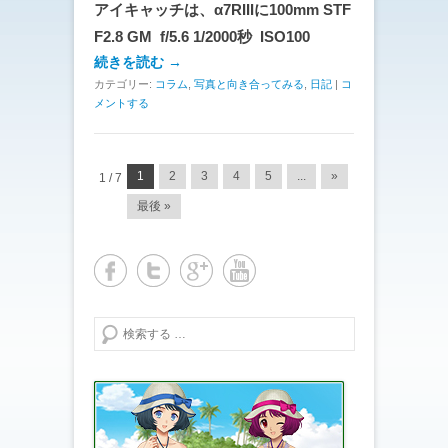
アイキャッチは、α7RIIIに100mm STF
F2.8 GM f/5.6 1/2000秒 ISO100
続きを読む →
カテゴリー:
コラム
,
写真と向き合ってみる
,
日記
|
コ
メントする
投稿ナビゲーション
1
2
3
4
5
...
»
1 / 7
最後 »
検索する