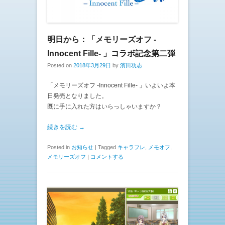
明日から：「メモリーズオフ -
Innocent Fille- 」コラボ記念第二弾
Posted on
2018年3月29日
by
濱田功志
「メモリーズオフ -Innocent Fille- 」いよいよ本
日発売となりました。
既に手に入れた方はいらっしゃいますか？
続きを読む →
Posted in
お知らせ
|
Tagged
キャラフレ
,
メモオフ
,
メモリーズオフ
|
コメントする