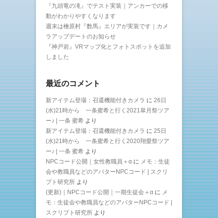
『九頭竜の滝』でテスト実装｜アンカーでの移
動がわかりやすくなります
週末は檜原村『数馬』エリアが実装です｜カメ
ラアップデートのお知らせ
『神戸岩』VRマップ化とフォトスポットを追加
しました
最近のコメント
新アイテム登場：召還機能付きカメラ
に
26日
(水)21時から 一条蜜希と行く2021皐月祭ツア
ー♪ | 一条 蜜希
より
新アイテム登場：召還機能付きカメラ
に
25日
(水)21時から 一条蜜希と行く2020翔愛祭ツア
ー♪ | 一条 蜜希
より
NPCコード公開｜女性教職員＋α
に
メモ：生徒
会や教職員などのアバターNPCコード | スクリ
プト研究所
より
(更新)｜NPCコード公開｜一期生徒会＋α
に
メ
モ：生徒会や教職員などのアバターNPCコード |
スクリプト研究所
より