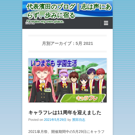
代表濱田のブログ｜志は声にあ
らず、歩みに宿る
第1メニュー
コンテンツへ移動
I'll make my own place.
Menu
月別アーカイブ：
5月 2021
キャラフレは11周年を迎えました
Posted on
2021年5月29日
by
濱田功志
2021皐月祭、開催期間中の5月29日にキャラフ