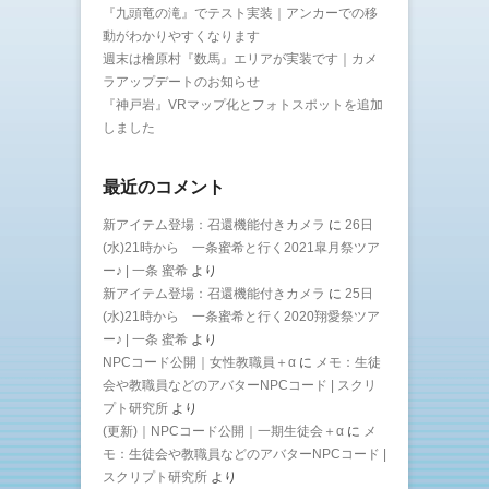
『九頭竜の滝』でテスト実装｜アンカーでの移
動がわかりやすくなります
週末は檜原村『数馬』エリアが実装です｜カメ
ラアップデートのお知らせ
『神戸岩』VRマップ化とフォトスポットを追加
しました
最近のコメント
新アイテム登場：召還機能付きカメラ
に
26日
(水)21時から 一条蜜希と行く2021皐月祭ツア
ー♪ | 一条 蜜希
より
新アイテム登場：召還機能付きカメラ
に
25日
(水)21時から 一条蜜希と行く2020翔愛祭ツア
ー♪ | 一条 蜜希
より
NPCコード公開｜女性教職員＋α
に
メモ：生徒
会や教職員などのアバターNPCコード | スクリ
プト研究所
より
(更新)｜NPCコード公開｜一期生徒会＋α
に
メ
モ：生徒会や教職員などのアバターNPCコード |
スクリプト研究所
より