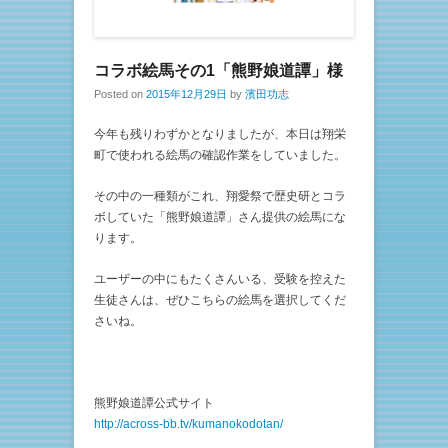
コラボ絵馬その1「熊野娘道譚」様
Posted on
2015年12月29日
by
濱田功志
今年も残りわずかとなりましたが、本日は翔栄
町で使われる絵馬の確認作業をしていました。
その中の一種類がこれ、翔愛祭で歴史研とコラ
ボしていた「熊野娘道譚」さん提供の絵馬にな
ります。
ユーザーの中にもたくさんいる、受験を控えた
生徒さんは、ぜひこちらの絵馬を選択してくだ
さいね。
熊野娘道譚公式サイト
http://across-bb.tv/kumanokodotan/