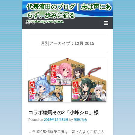
代表濱田のブログ｜志は声にあ
らず、歩みに宿る
第1メニュー
コンテンツへ移動
I'll make my own place.
Menu
月別アーカイブ：
12月 2015
コラボ絵馬その2「小峰シロ」様
Posted on
2015年12月31日
by
濱田功志
コラボ絵馬情報第二弾は、皆さんよくご存じの