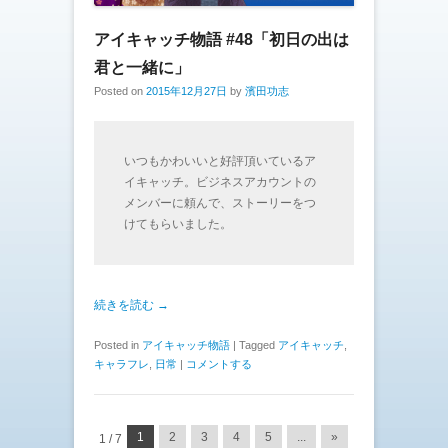
アイキャッチ物語 #48「初日の出は
君と一緒に」
Posted on
2015年12月27日
by
濱田功志
いつもかわいいと好評頂いているア
イキャッチ。ビジネスアカウントの
メンバーに頼んで、ストーリーをつ
けてもらいました。
続きを読む →
Posted in
アイキャッチ物語
|
Tagged
アイキャッチ
,
キャラフレ
,
日常
|
コメントする
投稿ナビゲーション
1
2
3
4
5
...
»
1 / 7