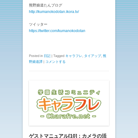
熊野娘道たんブログ
http://kumanokodotan.ikora.tv/
ツイッター
https://twitter.com/kumanokodotan
Posted in
日記
|
Tagged
キャラフレ
,
タイアップ
,
熊
野娘道譚
|
コメントする
ゲストマニュアル[10]：カメラの活