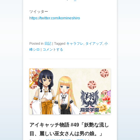
ツイッター
https://twitter.com/komineshiro
Posted in
日記
|
Tagged
キャラフレ
,
タイアップ
,
小
峰シロ
|
コメントする
アイキャッチ物語 #49「妖艶な流し
目、麗しい巫女さんは男の娘。」