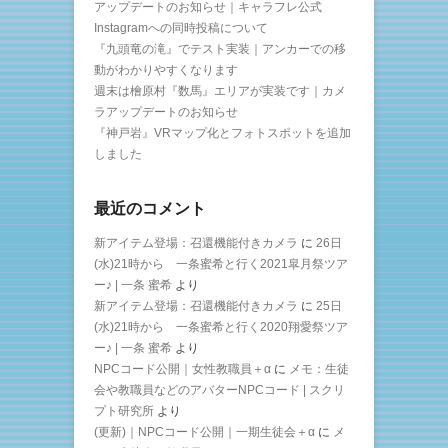
アップデートのお知らせ｜キャラフレ公式
Instagramへの同時投稿について
『九頭竜の滝』でテスト実装｜アンカーでの移
動がわかりやすくなります
週末は檜原村『数馬』エリアが実装です｜カメ
ラアップデートのお知らせ
『神戸岩』VRマップ化とフォトスポットを追加
しました
最近のコメント
新アイテム登場：召還機能付きカメラ
に
26日
(水)21時から 一条蜜希と行く2021皐月祭ツア
ー♪ | 一条 蜜希
より
新アイテム登場：召還機能付きカメラ
に
25日
(水)21時から 一条蜜希と行く2020翔愛祭ツア
ー♪ | 一条 蜜希
より
NPCコード公開｜女性教職員＋α
に
メモ：生徒
会や教職員などのアバターNPCコード | スクリ
プト研究所
より
(更新)｜NPCコード公開｜一期生徒会＋α
に
メ