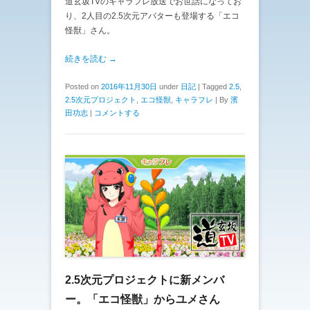
道玄坂TVのキャラフレ放送でお世話になってお
り、2人目の2.5次元アバターも登場する「エコ
怪獣」さん。
続きを読む →
Posted on
2016年11月30日
under
日記
|
Tagged
2.5
,
2.5次元プロジェクト
,
エコ怪獣
,
キャラフレ
|
By
濱
田功志
|
コメントする
2.5次元プロジェクトに新メンバ
ー。「エコ怪獣」からユメさん