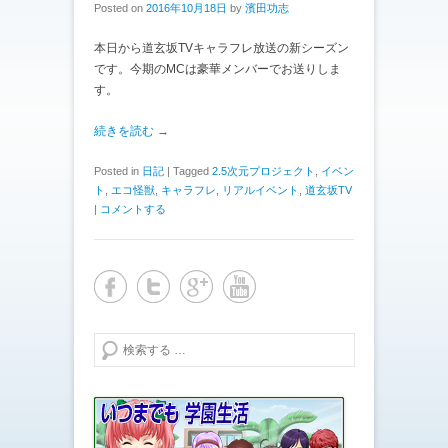
Posted on
2016年10月18日
by
濱田功志
本日から道玄坂TVキャラフレ放送の新シーズン
です。今期のMCは豪華メンバーでお送りしま
す。
続きを読む →
Posted in
日記
|
Tagged
2.5次元プロジェクト
,
イベン
ト
,
エコ怪獣
,
キャラフレ
,
リアルイベント
,
道玄坂TV
|
コメントする
検索する