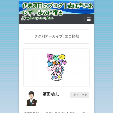
代表濱田のブログ｜志は声にあ
らず、歩みに宿る
第1メニュー
コンテンツへ移動
I'll make my own place.
Menu
タグ別アーカイブ:
エコ怪獣
濱田功志
ステータス