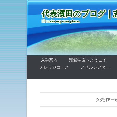
代表濱田のブログ｜
I'll make my own place.
第1メニュー
コンテンツへ移動
入学案内
翔愛学園へようこそ
カレッジコース
ノベルシアター
タグ別アーカ