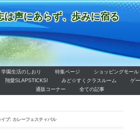
志は声にあらず、歩みに宿る
学園生活のしおり
特集ページ
ショッピングモール
翔愛SLAPSTICKS!
みど☆すくクラスルーム
ゲー
通販コーナー
全ての記事
イブ:
カレーフェスティバル