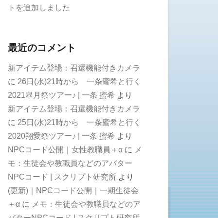
トを追加しました
最近のコメント
新アイテム登場：召還機能付きカメラ
に
26日(水)21時から 一条蜜希と行く
2021皐月祭ツアー♪ | 一条 蜜希
より
新アイテム登場：召還機能付きカメラ
に
25日(水)21時から 一条蜜希と行く
2020翔愛祭ツアー♪ | 一条 蜜希
より
NPCコード公開｜女性教職員＋α
に
メ
モ：生徒会や教職員などのアバター
NPCコード | スクリプト研究所
より
(更新)｜NPCコード公開｜一期生徒会
＋α
に
メモ：生徒会や教職員などのア
バターNPCコード | スクリプト研究所