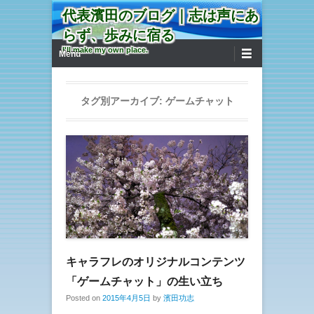
代表濱田のブログ｜志は声にあ
らず、歩みに宿る
第1メニュー
コンテンツへ移動
I'll make my own place.
Menu
タグ別アーカイブ:
ゲームチャット
キャラフレのオリジナルコンテンツ
「ゲームチャット」の生い立ち
Posted on
2015年4月5日
by
濱田功志