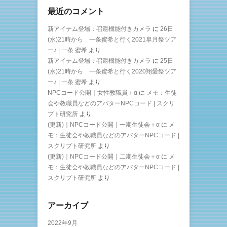
最近のコメント
新アイテム登場：召還機能付きカメラ
に
26日
(水)21時から 一条蜜希と行く2021皐月祭ツア
ー♪ | 一条 蜜希
より
新アイテム登場：召還機能付きカメラ
に
25日
(水)21時から 一条蜜希と行く2020翔愛祭ツア
ー♪ | 一条 蜜希
より
NPCコード公開｜女性教職員＋α
に
メモ：生徒
会や教職員などのアバターNPCコード | スクリ
プト研究所
より
(更新)｜NPCコード公開｜一期生徒会＋α
に
メ
モ：生徒会や教職員などのアバターNPCコード |
スクリプト研究所
より
(更新)｜NPCコード公開｜二期生徒会＋α
に
メ
モ：生徒会や教職員などのアバターNPCコード |
スクリプト研究所
より
アーカイブ
2022年9月