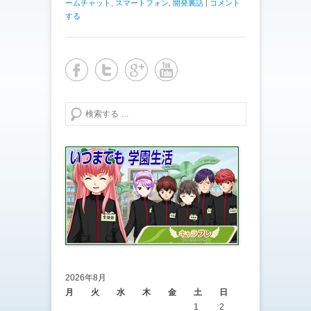
ームチャット
,
スマートフォン
,
開発裏話
|
コメント
する
検索する
2026年8月
月
火
水
木
金
土
日
1
2