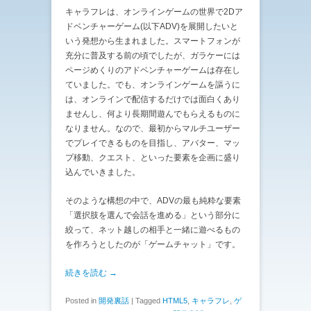
キャラフレは、オンラインゲームの世界で2Dア
ドベンチャーゲーム(以下ADV)を展開したいと
いう発想から生まれました。スマートフォンが
充分に普及する前の頃でしたが、ガラケーには
ページめくりのアドベンチャーゲームは存在し
ていました。でも、オンラインゲームを謳うに
は、オンラインで配信するだけでは面白くあり
ませんし、何より長期間遊んでもらえるものに
なりません。なので、最初からマルチユーザー
でプレイできるものを目指し、アバター、マッ
プ移動、クエスト、といった要素を企画に盛り
込んでいきました。
そのような構想の中で、ADVの最も純粋な要素
「選択肢を選んで会話を進める」という部分に
絞って、ネット越しの相手と一緒に遊べるもの
を作ろうとしたのが「ゲームチャット」です。
続きを読む →
Posted in
開発裏話
|
Tagged
HTML5
,
キャラフレ
,
ゲ