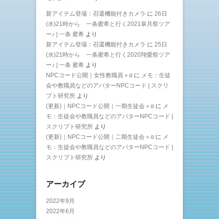
新アイテム登場：召還機能付きカメラ
に
26日
(水)21時から 一条蜜希と行く2021皐月祭ツア
ー♪ | 一条 蜜希
より
新アイテム登場：召還機能付きカメラ
に
25日
(水)21時から 一条蜜希と行く2020翔愛祭ツア
ー♪ | 一条 蜜希
より
NPCコード公開｜女性教職員＋α
に
メモ：生徒
会や教職員などのアバターNPCコード | スクリ
プト研究所
より
(更新)｜NPCコード公開｜一期生徒会＋α
に
メ
モ：生徒会や教職員などのアバターNPCコード |
スクリプト研究所
より
(更新)｜NPCコード公開｜二期生徒会＋α
に
メ
モ：生徒会や教職員などのアバターNPCコード |
スクリプト研究所
より
アーカイブ
2022年9月
2022年6月