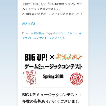
今回で3回目となる
「BIG UP!×キャラフレ ゲー
ムミュージックコンテスト」。
2018年春の結果が、いよいよ発表されました！
続きを読む →
Posted in
開発裏話
|
Tagged
イベント
,
カレッジ
,
キ
ャラフレ
,
コンテスト
|
コメントする
BIG UP!ミュージックコンテスト：
多数の応募ありがとうございまし