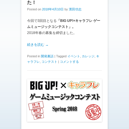
た！
Posted on
2018年4月10日
by
濱田功志
今回で3回目となる
「BIG UP!×キャラフレ ゲー
ムミュージックコンテスト」。
2018年春の募集を締切ました。
続きを読む →
Posted in
開発裏話
|
Tagged
イベント
,
カレッジ
,
キ
ャラフレ
,
コンテスト
|
コメントする