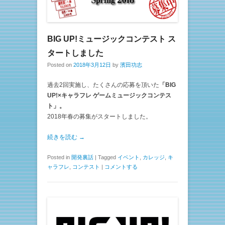
BIG UP!ミュージックコンテスト ス
タートしました
Posted on
2018年3月12日
by
濱田功志
過去2回実施し、たくさんの応募を頂いた
「BIG
UP!×キャラフレ ゲームミュージックコンテス
ト」。
2018年春の募集がスタートしました。
続きを読む →
Posted in
開発裏話
|
Tagged
イベント
,
カレッジ
,
キ
ャラフレ
,
コンテスト
|
コメントする