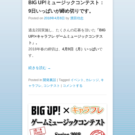
BIG UP!ミュージックコンテスト：
9日いっぱいが締め切りです。
Posted on
2018年4月8日
by
濱田功志
過去2回実施し、たくさんの応募を頂いた
「BIG
UP!×キャラフレ ゲームミュージックコンテス
ト」。
2018年春の締切は、
4月9日（月）いっぱい
で
す。
続きを読む →
Posted in
開発裏話
|
Tagged
イベント
,
カレッジ
,
キ
ャラフレ
,
コンテスト
|
コメントする