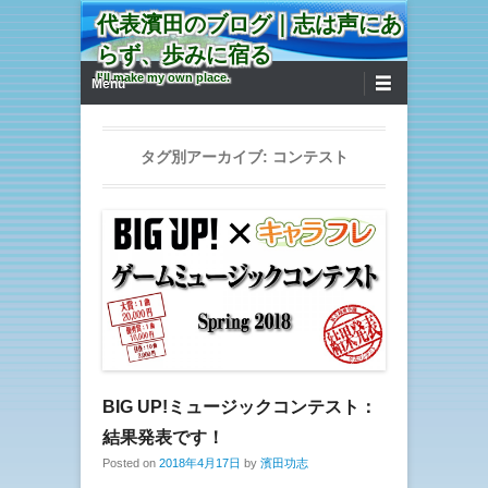
代表濱田のブログ｜志は声にあ
らず、歩みに宿る
第1メニュー
コンテンツへ移動
I'll make my own place.
Menu
タグ別アーカイブ:
コンテスト
BIG UP!ミュージックコンテスト：
結果発表です！
Posted on
2018年4月17日
by
濱田功志