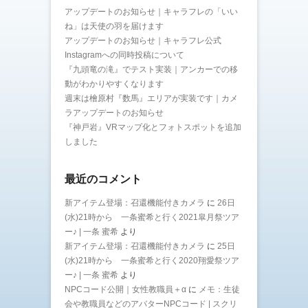
アップデートのお知らせ｜キャラフレの「いい
ね」は天使の羽を届けます
アップデートのお知らせ｜キャラフレ公式
Instagramへの同時投稿について
『九頭竜の滝』でテスト実装｜アンカーでの移
動がわかりやすくなります
週末は檜原村『数馬』エリアが実装です｜カメ
ラアップデートのお知らせ
『神戸岩』VRマップ化とフォトスポットを追加
しました
最近のコメント
新アイテム登場：召還機能付きカメラ
に
26日
(水)21時から 一条蜜希と行く2021皐月祭ツア
ー♪ | 一条 蜜希
より
新アイテム登場：召還機能付きカメラ
に
25日
(水)21時から 一条蜜希と行く2020翔愛祭ツア
ー♪ | 一条 蜜希
より
NPCコード公開｜女性教職員＋α
に
メモ：生徒
会や教職員などのアバターNPCコード | スクリ