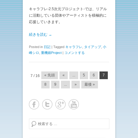
キャラフレ-2.5次元プロジェクト-では、リアル
に活動している団体やアーティストを積極的に
応援していきます。
続きを読む →
Posted in
日記
|
Tagged
キャラフレ
,
タイアップ
,
小
峰シロ
,
重機娘Project
|
コメントする
投稿ナビゲーション
« 先頭
«
...
5
6
7
7 / 16
8
9
...
»
最後 »
検索する