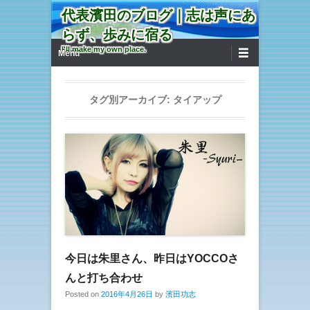
代表濱田のブログ｜志は声にあ
らず、歩みに宿る
第1メニュー
コンテンツへ移動
I'll make my own place.
Menu
タグ別アーカイブ:
タイアップ
今日は朱里さん、昨日はYOCCOさ
んと打ち合わせ
Posted on
2016年4月26日
by
濱田功志