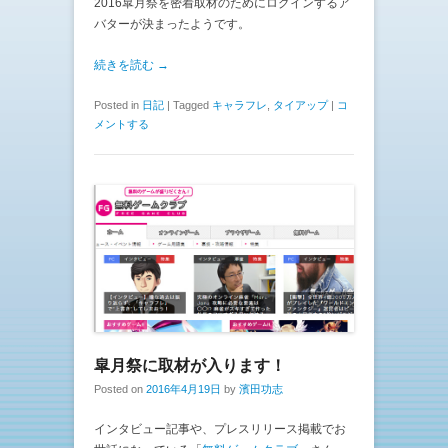
2016皐月祭を密着取材のためにログインするア
バターが決まったようです。
続きを読む →
Posted in
日記
|
Tagged
キャラフレ
,
タイアップ
|
コ
メントする
皐月祭に取材が入ります！
Posted on
2016年4月19日
by
濱田功志
インタビュー記事や、プレスリリース掲載でお