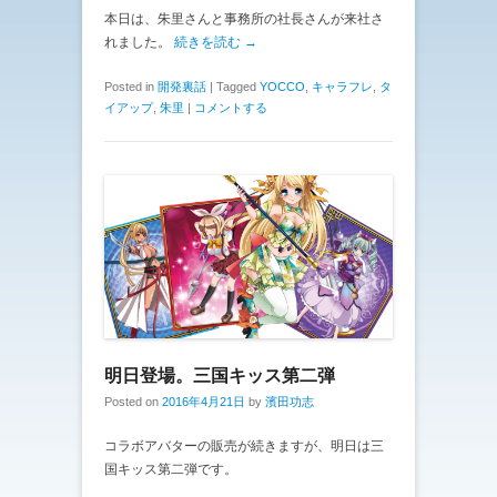
本日は、朱里さんと事務所の社長さんが来社さ
れました。
続きを読む →
Posted in
開発裏話
|
Tagged
YOCCO
,
キャラフレ
,
タ
イアップ
,
朱里
|
コメントする
明日登場。三国キッス第二弾
Posted on
2016年4月21日
by
濱田功志
コラボアバターの販売が続きますが、明日は三
国キッス第二弾です。