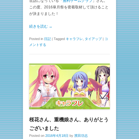
世話になっている「
無料ゲームクラブ
」さん。
この度、2016皐月祭を密着取材して頂けること
が決まりました！
続きを読む →
Posted in
日記
|
Tagged
キャラフレ
,
タイアップ
|
コ
メントする
桜花さん、重機娘さん、ありがとう
ございました
Posted on
2016年4月18日
by
濱田功志