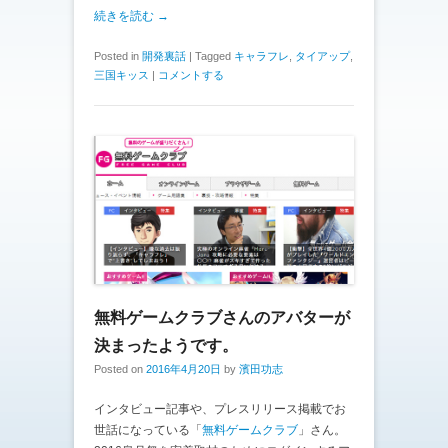
続きを読む →
Posted in
開発裏話
|
Tagged
キャラフレ
,
タイアップ
,
三国キッス
|
コメントする
無料ゲームクラブさんのアバターが
決まったようです。
Posted on
2016年4月20日
by
濱田功志
インタビュー記事や、プレスリリース掲載でお
世話になっている「
無料ゲームクラブ
」さん。