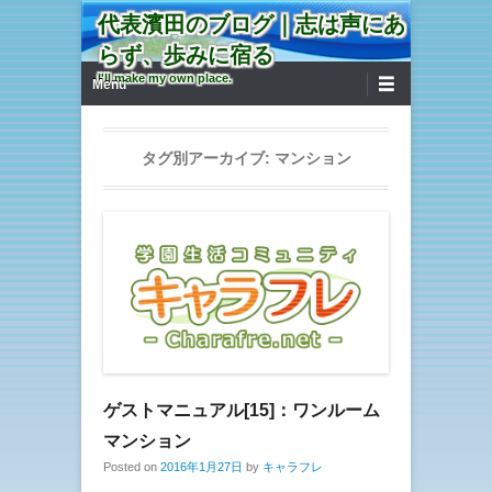
代表濱田のブログ｜志は声にあ
らず、歩みに宿る
第1メニュー
コンテンツへ移動
I'll make my own place.
Menu
タグ別アーカイブ:
マンション
ゲストマニュアル[15]：ワンルーム
マンション
Posted on
2016年1月27日
by
キャラフレ