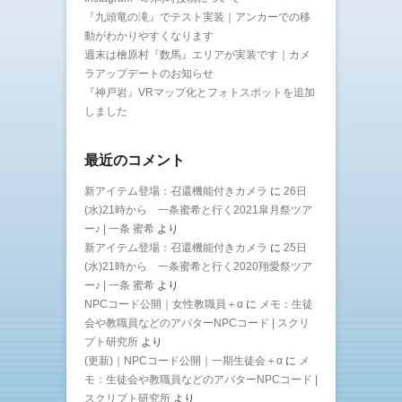
『九頭竜の滝』でテスト実装｜アンカーでの移
動がわかりやすくなります
週末は檜原村『数馬』エリアが実装です｜カメ
ラアップデートのお知らせ
『神戸岩』VRマップ化とフォトスポットを追加
しました
最近のコメント
新アイテム登場：召還機能付きカメラ
に
26日
(水)21時から 一条蜜希と行く2021皐月祭ツア
ー♪ | 一条 蜜希
より
新アイテム登場：召還機能付きカメラ
に
25日
(水)21時から 一条蜜希と行く2020翔愛祭ツア
ー♪ | 一条 蜜希
より
NPCコード公開｜女性教職員＋α
に
メモ：生徒
会や教職員などのアバターNPCコード | スクリ
プト研究所
より
(更新)｜NPCコード公開｜一期生徒会＋α
に
メ
モ：生徒会や教職員などのアバターNPCコード |
スクリプト研究所
より