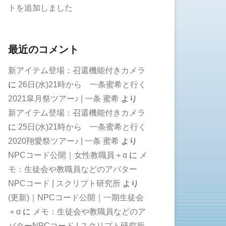
トを追加しました
最近のコメント
新アイテム登場：召還機能付きカメラ
に
26日(水)21時から 一条蜜希と行く
2021皐月祭ツアー♪ | 一条 蜜希
より
新アイテム登場：召還機能付きカメラ
に
25日(水)21時から 一条蜜希と行く
2020翔愛祭ツアー♪ | 一条 蜜希
より
NPCコード公開｜女性教職員＋α
に
メ
モ：生徒会や教職員などのアバター
NPCコード | スクリプト研究所
より
(更新)｜NPCコード公開｜一期生徒会
＋α
に
メモ：生徒会や教職員などのア
バターNPCコード | スクリプト研究所