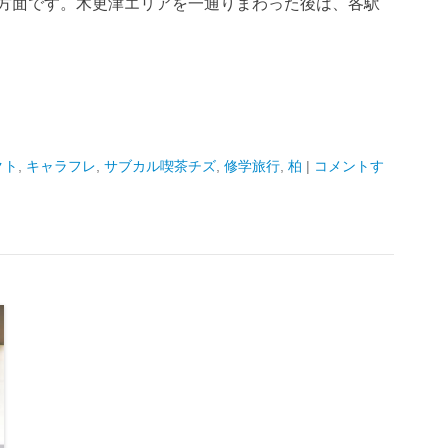
城方面です。木更津エリアを一通りまわった後は、各駅
クト
,
キャラフレ
,
サブカル喫茶チズ
,
修学旅行
,
柏
|
コメントす