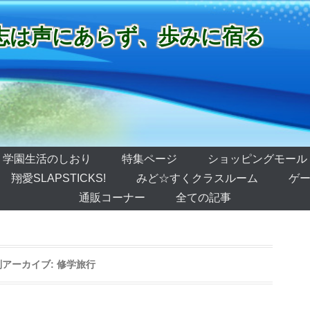
志は声にあらず、歩みに宿る
学園生活のしおり
特集ページ
ショッピングモール
翔愛SLAPSTICKS!
みど☆すくクラスルーム
ゲー
通販コーナー
全ての記事
別アーカイブ:
修学旅行