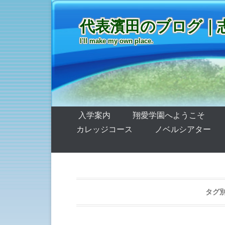
代表濱田のブログ｜
I'll make my own place.
第1メニュー
コンテンツへ移動
入学案内
翔愛学園へようこそ
カレッジコース
ノベルシアター
タグ