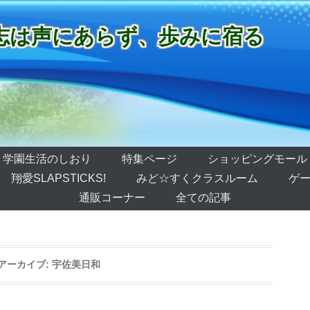
志は声にあらず、歩みに宿る
学園生活のしおり
特集ページ
ショッピングモール
翔愛SLAPSTICKS!
みど☆すくクラスルーム
ゲー
通販コーナー
全ての記事
アーカイブ:
宇佐美日和