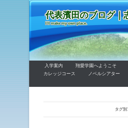
代表濱田のブログ｜
I'll make my own place.
第1メニュー
コンテンツへ移動
入学案内
翔愛学園へようこそ
カレッジコース
ノベルシアター
タグ別