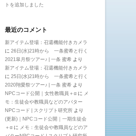
トを追加しました
最近のコメント
新アイテム登場：召還機能付きカメラ
に
26日(水)21時から 一条蜜希と行く
2021皐月祭ツアー♪ | 一条 蜜希
より
新アイテム登場：召還機能付きカメラ
に
25日(水)21時から 一条蜜希と行く
2020翔愛祭ツアー♪ | 一条 蜜希
より
NPCコード公開｜女性教職員＋α
に
メ
モ：生徒会や教職員などのアバター
NPCコード | スクリプト研究所
より
(更新)｜NPCコード公開｜一期生徒会
＋α
に
メモ：生徒会や教職員などのア
バターNPCコード | スクリプト研究所