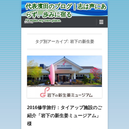
代表濱田のブログ｜志は声にあ
らず、歩みに宿る
第1メニュー
コンテンツへ移動
I'll make my own place.
Menu
タグ別アーカイブ:
岩下の新生姜
2016修学旅行：タイアップ施設のご
紹介「岩下の新生姜ミュージアム」
様