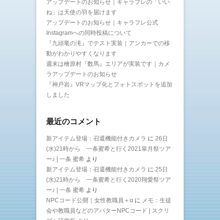
アップデートのお知らせ｜キャラフレの「いい
ね」は天使の羽を届けます
アップデートのお知らせ｜キャラフレ公式
Instagramへの同時投稿について
『九頭竜の滝』でテスト実装｜アンカーでの移
動がわかりやすくなります
週末は檜原村『数馬』エリアが実装です｜カメ
ラアップデートのお知らせ
『神戸岩』VRマップ化とフォトスポットを追加
しました
最近のコメント
新アイテム登場：召還機能付きカメラ
に
26日
(水)21時から 一条蜜希と行く2021皐月祭ツア
ー♪ | 一条 蜜希
より
新アイテム登場：召還機能付きカメラ
に
25日
(水)21時から 一条蜜希と行く2020翔愛祭ツア
ー♪ | 一条 蜜希
より
NPCコード公開｜女性教職員＋α
に
メモ：生徒
会や教職員などのアバターNPCコード | スクリ