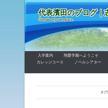
代表濱田のブログ｜
I'll make my own place.
第1メニュー
コンテンツへ移動
入学案内
翔愛学園へようこそ
カレッジコース
ノベルシアター
タグ