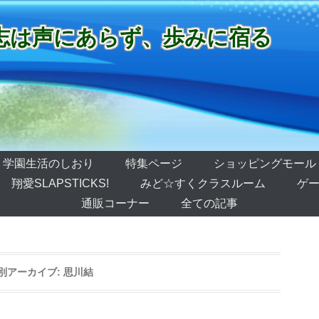
志は声にあらず、歩みに宿る
学園生活のしおり
特集ページ
ショッピングモール
翔愛SLAPSTICKS!
みど☆すくクラスルーム
ゲー
通販コーナー
全ての記事
別アーカイブ:
思川結