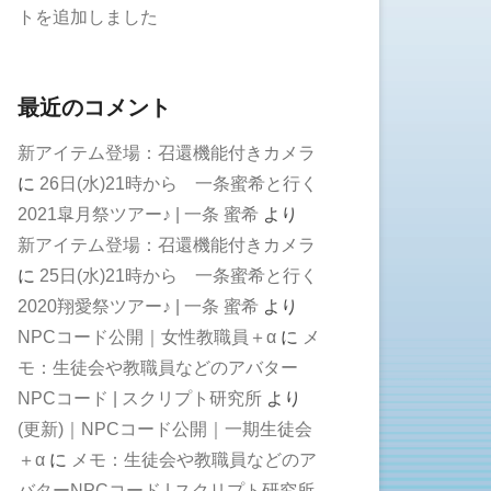
トを追加しました
最近のコメント
新アイテム登場：召還機能付きカメラ
に
26日(水)21時から 一条蜜希と行く
2021皐月祭ツアー♪ | 一条 蜜希
より
新アイテム登場：召還機能付きカメラ
に
25日(水)21時から 一条蜜希と行く
2020翔愛祭ツアー♪ | 一条 蜜希
より
NPCコード公開｜女性教職員＋α
に
メ
モ：生徒会や教職員などのアバター
NPCコード | スクリプト研究所
より
(更新)｜NPCコード公開｜一期生徒会
＋α
に
メモ：生徒会や教職員などのア
バターNPCコード | スクリプト研究所