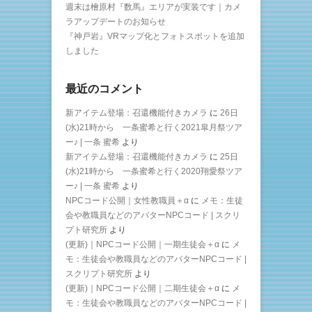
週末は檜原村『数馬』エリアが実装です｜カメ
ラアップデートのお知らせ
『神戸岩』VRマップ化とフォトスポットを追加
しました
最近のコメント
新アイテム登場：召還機能付きカメラ
に
26日
(水)21時から 一条蜜希と行く2021皐月祭ツア
ー♪ | 一条 蜜希
より
新アイテム登場：召還機能付きカメラ
に
25日
(水)21時から 一条蜜希と行く2020翔愛祭ツア
ー♪ | 一条 蜜希
より
NPCコード公開｜女性教職員＋α
に
メモ：生徒
会や教職員などのアバターNPCコード | スクリ
プト研究所
より
(更新)｜NPCコード公開｜一期生徒会＋α
に
メ
モ：生徒会や教職員などのアバターNPCコード |
スクリプト研究所
より
(更新)｜NPCコード公開｜二期生徒会＋α
に
メ
モ：生徒会や教職員などのアバターNPCコード |