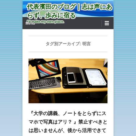
代表濱田のブログ｜志は声にあ
らず、歩みに宿る
第1メニュー
コンテンツへ移動
I'll make my own place.
Menu
タグ別アーカイブ:
明言
『大学の講義、ノートをとらずにス
マホで写真はアリ？ 』禁止すべきと
は思いませんが、後から活用できて