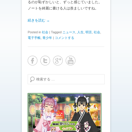
るのが恥ずかしいと、ずっと感じていました。
ノートを綺麗に書ける人は羨ましいですね。
続きを読む →
Posted in
社会
|
Tagged
ニュース
,
人生
,
明言
,
社会
,
電子手帳
,
青少年
|
コメントする
検索する