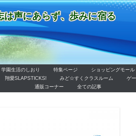
志は声にあらず、歩みに宿る
学園生活のしおり
特集ページ
ショッピングモール
翔愛SLAPSTICKS!
みど☆すくクラスルーム
ゲー
通販コーナー
全ての記事