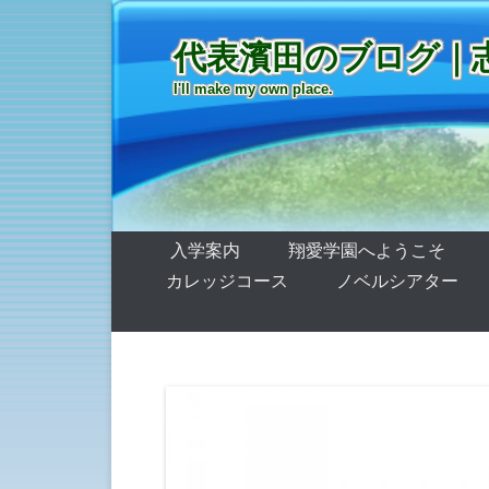
代表濱田のブログ｜
I'll make my own place.
第1メニュー
コンテンツへ移動
入学案内
翔愛学園へようこそ
カレッジコース
ノベルシアター