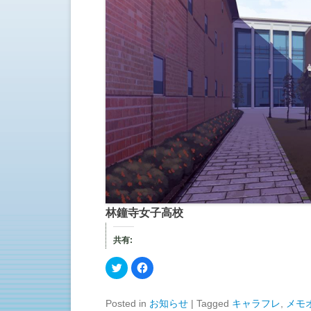
林鐘寺女子高校
共有:
ク
F
リ
a
ッ
c
ク
e
し
b
Posted in
お知らせ
|
Tagged
キャラフレ
,
メモ
て
o