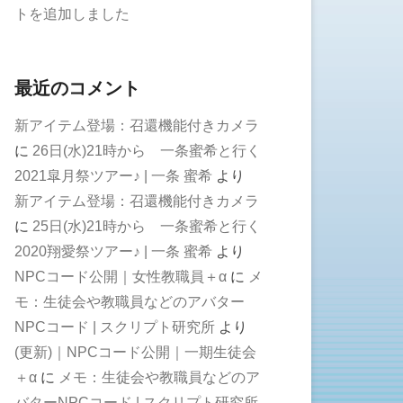
トを追加しました
最近のコメント
新アイテム登場：召還機能付きカメラ
に
26日(水)21時から 一条蜜希と行く
2021皐月祭ツアー♪ | 一条 蜜希
より
新アイテム登場：召還機能付きカメラ
に
25日(水)21時から 一条蜜希と行く
2020翔愛祭ツアー♪ | 一条 蜜希
より
NPCコード公開｜女性教職員＋α
に
メ
モ：生徒会や教職員などのアバター
NPCコード | スクリプト研究所
より
(更新)｜NPCコード公開｜一期生徒会
＋α
に
メモ：生徒会や教職員などのア
バターNPCコード | スクリプト研究所