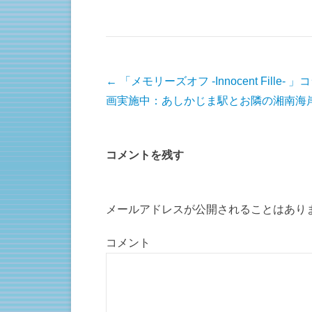
T
o
w
k
i
で
t
共
t
有
e
す
r
る
で
に
共
は
有
ク
投稿ナビゲーション
←
「メモリーズオフ -Innocent Fille- 
(
リ
新
ッ
画実施中：あしかじま駅とお隣の湘南海
し
ク
い
し
ウ
て
ィ
く
ン
だ
ド
さ
コメントを残す
ウ
い
で
(
開
新
き
し
ま
い
す
ウ
)
ィ
メールアドレスが公開されることはあり
ン
ド
ウ
で
コメント
開
き
ま
す
)