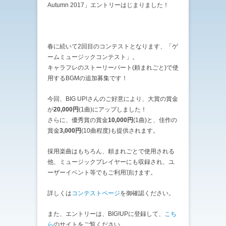
Autumn 2017」エントリーはじまりました！
春に続いて2回目のコンテストとなります、「ゲ
ームミュージックコンテスト」。
キャラフレのストーリーパート(頼まれごと)で使
用するBGMの追加募集です！
今回、BIG UP!さんのご好意により、大賞の賞金
が
20,000円
(1曲)にアップしました！
さらに、優秀賞の賞金
10,000円
(1曲)と、佳作の
賞金
3,000円
(10曲程度)も提供されます。
採用楽曲はもちろん、頼まれごとで使用される
他、ミュージックプレイヤーにも収録され、ユ
ーザーイベント等でもご利用頂けます。
詳しくは
コンテストページ
を御確認ください。
また、エントリーは、BIG!UPに登録して、
こち
ら
のサイトをご覧ください。