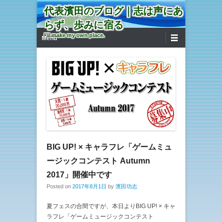
代表濱田のブログ｜志は声にあ
らず、歩みに宿る
第1メニュー
コンテンツへ移動
I'll make my own place.
Menu
BIG UP! × キャラフレ「ゲームミュ
ージックコンテスト Autumn
2017」開催中です
Posted on
2017年8月1日
by
濱田功志
夏フェスの合間ですが、本日よりBIG UP! × キャ
ラフレ「ゲームミュージックコンテスト