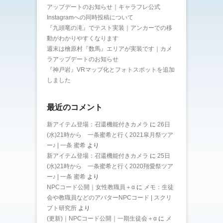
アップデートのお知らせ｜キャラフレ公式
Instagramへの同時投稿について
『九頭竜の滝』でテスト実装｜アンカーでの移
動がわかりやすくなります
週末は檜原村『数馬』エリアが実装です｜カメ
ラアップデートのお知らせ
『神戸岩』VRマップ化とフォトスポットを追加
しました
最近のコメント
新アイテム登場：召還機能付きカメラ
に
26日
(水)21時から 一条蜜希と行く2021皐月祭ツア
ー♪ | 一条 蜜希
より
新アイテム登場：召還機能付きカメラ
に
25日
(水)21時から 一条蜜希と行く2020翔愛祭ツア
ー♪ | 一条 蜜希
より
NPCコード公開｜女性教職員＋α
に
メモ：生徒
会や教職員などのアバターNPCコード | スクリ
プト研究所
より
(更新)｜NPCコード公開｜一期生徒会＋α
に
メ