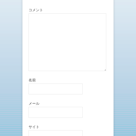
き
し
ま
い
す
ウ
コメント
)
ィ
ン
ド
ウ
で
開
き
ま
す
)
名前
メール
サイト