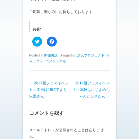
ご応募、楽しみにお待ちしております。
共有:
ク
F
リ
a
ッ
c
ク
e
し
b
Posted in
開発裏話
|
Tagged
2.5次元プロジェクト
,
キ
て
o
ャラフレ
|
コメントする
T
o
w
k
i
で
t
共
t
有
e
す
投稿ナビゲーション
←
2017夏フェスイベン
2017夏フェスイベン
r
る
で
に
ト：本日は19時半より
ト：本日はにじよめち
共
は
有
ク
朱里さん
ゃんとジスたん
→
(
リ
新
ッ
し
ク
い
し
コメントを残す
ウ
て
ィ
く
ン
だ
ド
さ
ウ
い
メールアドレスが公開されることはありませ
で
(
ん。
開
新