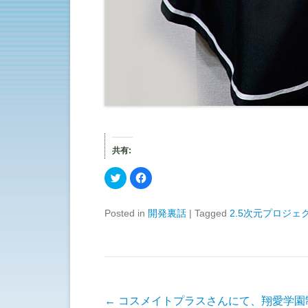
共有:
ク
F
リ
a
ッ
c
ク
e
し
b
Posted in
開発裏話
|
Tagged
2.5次元プロジェ
て
o
T
o
w
k
i
で
t
共
t
有
e
す
r
る
で
に
共
は
有
ク
投稿ナビゲーション
←
コスメイトプラスさんにて、翔愛学園
(
リ