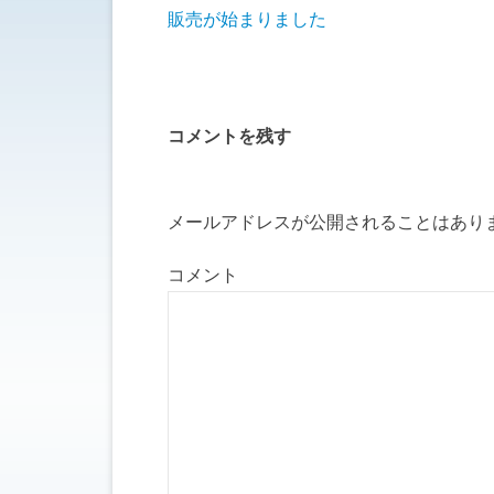
新
ッ
販売が始まりました
し
ク
い
し
ウ
て
ィ
く
ン
だ
ド
さ
ウ
い
で
(
開
新
コメントを残す
き
し
ま
い
す
ウ
)
ィ
ン
ド
メールアドレスが公開されることはあり
ウ
で
開
き
コメント
ま
す
)