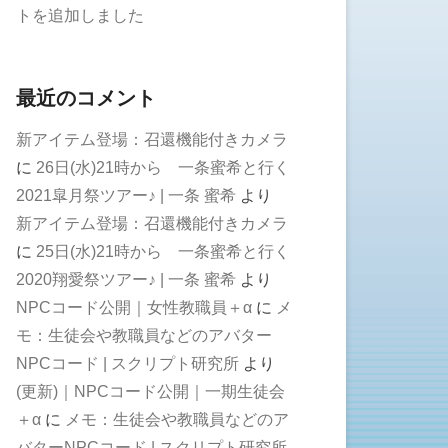
トを追加しました
最近のコメント
新アイテム登場：召還機能付きカメラ
に
26日(水)21時から 一条蜜希と行く
2021皐月祭ツアー♪ | 一条 蜜希
より
新アイテム登場：召還機能付きカメラ
に
25日(水)21時から 一条蜜希と行く
2020翔愛祭ツアー♪ | 一条 蜜希
より
NPCコード公開｜女性教職員＋α
に
メ
モ：生徒会や教職員などのアバター
NPCコード | スクリプト研究所
より
(更新)｜NPCコード公開｜一期生徒会
＋α
に
メモ：生徒会や教職員などのア
バターNPCコード | スクリプト研究所