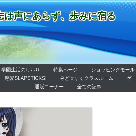
志は声にあらず、歩みに宿る
学園生活のしおり
特集ページ
ショッピングモール
翔愛SLAPSTICKS!
みど☆すくクラスルーム
ゲー
通販コーナー
全ての記事