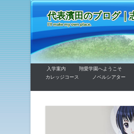
代表濱田のブログ｜
I'll make my own place.
第1メニュー
コンテンツへ移動
入学案内
翔愛学園へようこそ
カレッジコース
ノベルシアター