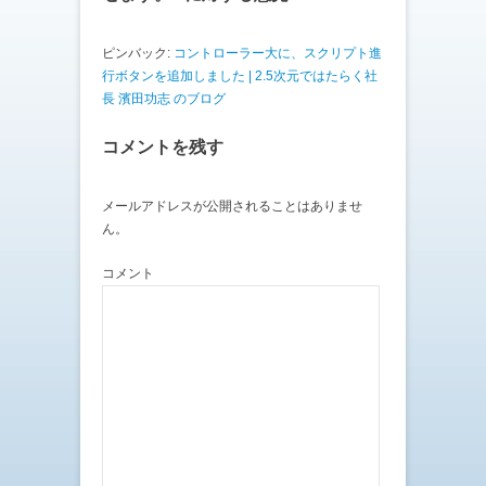
き
し
ま
い
す
ウ
)
ィ
ピンバック:
コントローラー大に、スクリプト進
ン
ド
行ボタンを追加しました | 2.5次元ではたらく社
ウ
で
長 濱田功志 のブログ
開
き
ま
コメントを残す
す
)
メールアドレスが公開されることはありませ
ん。
コメント