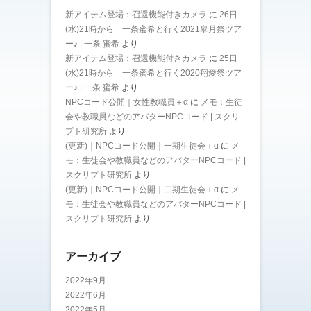
新アイテム登場：召還機能付きカメラ
に
26日
(水)21時から 一条蜜希と行く2021皐月祭ツア
ー♪ | 一条 蜜希
より
新アイテム登場：召還機能付きカメラ
に
25日
(水)21時から 一条蜜希と行く2020翔愛祭ツア
ー♪ | 一条 蜜希
より
NPCコード公開｜女性教職員＋α
に
メモ：生徒
会や教職員などのアバターNPCコード | スクリ
プト研究所
より
(更新)｜NPCコード公開｜一期生徒会＋α
に
メ
モ：生徒会や教職員などのアバターNPCコード |
スクリプト研究所
より
(更新)｜NPCコード公開｜二期生徒会＋α
に
メ
モ：生徒会や教職員などのアバターNPCコード |
スクリプト研究所
より
アーカイブ
2022年9月
2022年6月
2022年5月