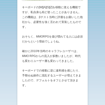
キーボードの[W][A][S][Z]を移動に使える機能で
すが、私自身も殆ど使ったことがありません。
この機能は、βテスト当時に評価をお願いした他
社から、必要性を強く言われて実装したもので
す。
おそらく、MMORPGを遊び慣れてる人には必須
だからという理由でしょうね。
確かに2010年当時のキャラフレユーザーは、
MMO RPGからの流入が多数いましたが、時代
も変わりユーザー層も変わってきました。
キーボードでの移動に逆に違和感を感じたり、
予期せぬ操作に混乱するユーザーが増えてきま
したので、デフォルトをオフとさせて頂きま
す。