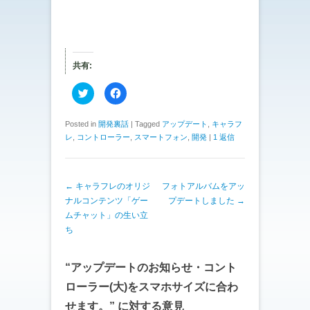
共有:
ク
F
リ
a
ッ
c
ク
e
し
b
Posted in
開発裏話
|
Tagged
アップデート
,
キャラフ
て
o
レ
,
コントローラー
,
スマートフォン
,
開発
|
1 返信
T
o
w
k
i
で
t
共
t
有
e
す
投稿ナビゲーション
←
キャラフレのオリジ
フォトアルバムをアッ
r
る
で
に
ナルコンテンツ「ゲー
プデートしました
→
共
は
有
ク
ムチャット」の生い立
(
リ
ち
新
ッ
し
ク
い
し
ウ
て
ィ
く
“
アップデートのお知らせ・コント
ン
だ
ド
さ
ローラー(大)をスマホサイズに合わ
ウ
い
で
(
せます。
” に対する意見
開
新