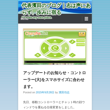
代表濱田のブログ｜志は声にあ
らず、歩みに宿る
第1メニュー
コンテンツへ移動
I'll make my own place.
Menu
アップデートのお知らせ・コントロ
ーラー(大)をスマホサイズに合わせ
ます。
Posted on
2015年9月28日
by
濱田功志
先日、移動コントローラーとチャット時の顔ウ
ィンドウを重ねる仕様変更をしました。