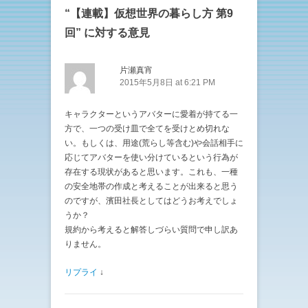
し
ク
い
し
“
【連載】仮想世界の暮らし方 第9
ウ
て
ィ
く
回
” に対する意見
ン
だ
ド
さ
ウ
い
で
(
開
新
片瀬真宵
き
し
2015年5月8日 at 6:21 PM
ま
い
す
ウ
)
ィ
ン
キャラクターというアバターに愛着が持てる一
ド
ウ
方で、一つの受け皿で全てを受けとめ切れな
で
開
い。もしくは、用途(荒らし等含む)や会話相手に
き
応じてアバターを使い分けているという行為が
ま
す
存在する現状があると思います。これも、一種
)
の安全地帯の作成と考えることが出来ると思う
のですが、濱田社長としてはどうお考えでしょ
うか？
規約から考えると解答しづらい質問で申し訳あ
りません。
リプライ
↓