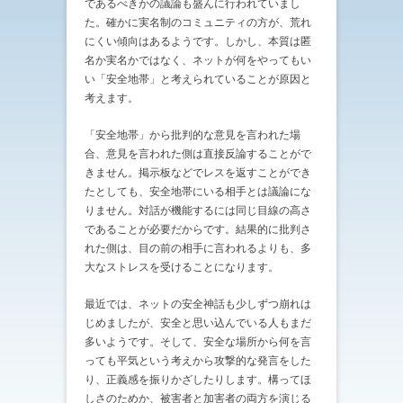
であるべきかの議論も盛んに行われていまし
た。確かに実名制のコミュニティの方が、荒れ
にくい傾向はあるようです。しかし、本質は匿
名か実名かではなく、ネットが何をやってもい
い「安全地帯」と考えられていることが原因と
考えます。
「安全地帯」から批判的な意見を言われた場
合、意見を言われた側は直接反論することがで
きません。掲示板などでレスを返すことができ
たとしても、安全地帯にいる相手とは議論にな
りません。対話が機能するには同じ目線の高さ
であることが必要だからです。結果的に批判さ
れた側は、目の前の相手に言われるよりも、多
大なストレスを受けることになります。
最近では、ネットの安全神話も少しずつ崩れは
じめましたが、安全と思い込んでいる人もまだ
多いようです。そして、安全な場所から何を言
っても平気という考えから攻撃的な発言をした
り、正義感を振りかざしたりします。構ってほ
しさのためか、被害者と加害者の両方を演じる