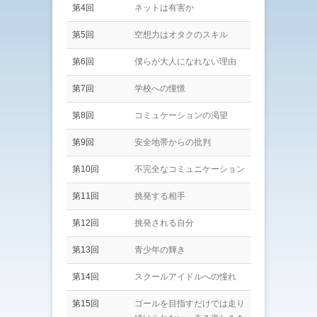
第4回
ネットは有害か
第5回
空想力はオタクのスキル
第6回
僕らが大人になれない理由
第7回
学校への憧憬
第8回
コミュケーションの渇望
第9回
安全地帯からの批判
第10回
不完全なコミュニケーション
第11回
挑発する相手
第12回
挑発される自分
第13回
青少年の輝き
第14回
スクールアイドルへの憧れ
第15回
ゴールを目指すだけでは走り