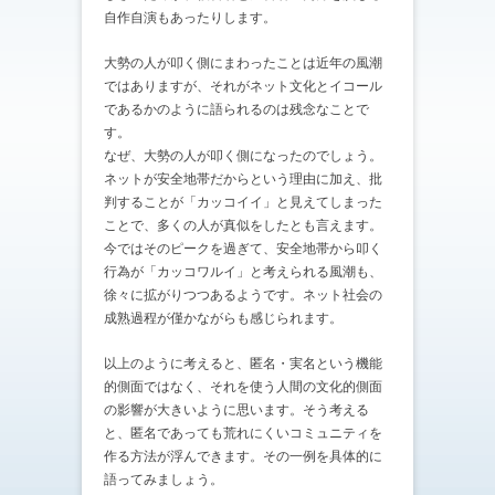
自作自演もあったりします。
大勢の人が叩く側にまわったことは近年の風潮
ではありますが、それがネット文化とイコール
であるかのように語られるのは残念なことで
す。
なぜ、大勢の人が叩く側になったのでしょう。
ネットが安全地帯だからという理由に加え、批
判することが「カッコイイ」と見えてしまった
ことで、多くの人が真似をしたとも言えます。
今ではそのピークを過ぎて、安全地帯から叩く
行為が「カッコワルイ」と考えられる風潮も、
徐々に拡がりつつあるようです。ネット社会の
成熟過程が僅かながらも感じられます。
以上のように考えると、匿名・実名という機能
的側面ではなく、それを使う人間の文化的側面
の影響が大きいように思います。そう考える
と、匿名であっても荒れにくいコミュニティを
作る方法が浮んできます。その一例を具体的に
語ってみましょう。