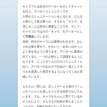
キャラフレは自分のアバターを介してチャット
を行う、アバターコミュニティです。
人間がコミュニケーションをとるとき、どんな
人間として振る舞うか、すなわち「キャラ」を
演じることは意外に重要なことです。そして、
キャラフレではその「キャラ」をアバターとし
て
可視化
しています。
当然、自分のキャラには愛着がわきます。おし
ゃれな服を着せて、かわいく・あるいはかっこ
よく見せるように育てます。アバターに愛着が
出てくると、一つの人格として認識するように
なります。ニックネームだけのコミュニティと
比べ、アバターのおかげで社会の一員としてモ
ラルを意識した発言するようになってくると実
感しています。
もちろん一部には、正しくゲームを遊びコミュ
ニケーションを楽しもうとする目的でない人も
います。でも、キャラをちゃんと育てているか
どうかにより、そもそもの目的が荒らすことだ
ったのか、判断の目安になってきます。