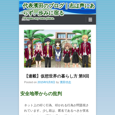
代表濱田のブログ｜志は声にあ
らず、歩みに宿る
第1メニュー
コンテンツへ移動
I'll make my own place.
Menu
【連載】仮想世界の暮らし方 第9回
Posted on
2015年5月8日
by
濱田功志
安全地帯からの批判
ネット上の叩く行為、叩かれる行為が問題視さ
れています。少し前は、匿名であるべきか実名