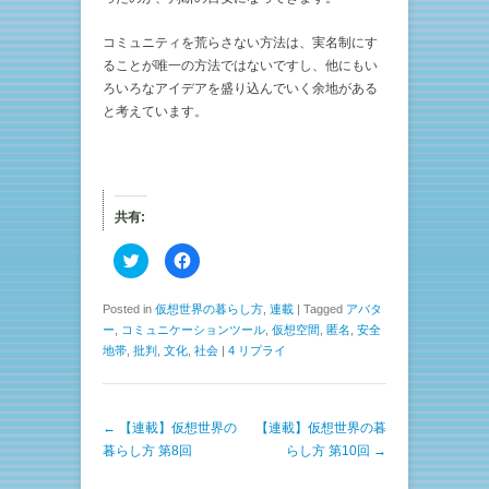
コミュニティを荒らさない方法は、実名制にす
ることが唯一の方法ではないですし、他にもい
ろいろなアイデアを盛り込んでいく余地がある
と考えています。
共有:
ク
F
リ
a
ッ
c
ク
e
し
b
Posted in
仮想世界の暮らし方
,
連載
|
Tagged
アバタ
て
o
ー
,
コミュニケーションツール
,
仮想空間
,
匿名
,
安全
T
o
w
k
地帯
,
批判
,
文化
,
社会
|
4 リプライ
i
で
t
共
t
有
e
す
r
る
で
に
投稿ナビゲーション
←
【連載】仮想世界の
【連載】仮想世界の暮
共
は
暮らし方 第8回
らし方 第10回
→
有
ク
(
リ
新
ッ