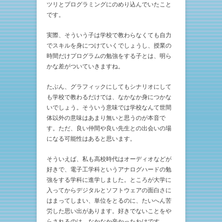
ツリとプログラミングにのめり込んでいたこと
です。
実際、そういう子は学校で教わらなくても自力
でスキルを身につけていくでしょうし、授業の
時間だけプログラムの勉強をする子とは、明ら
かな差がついていきますね。
たぶん、グラフィックにしてもシナリオにして
も学校で教わるだけでは、なかなか身につかな
いでしょう。そういう意味では学校なんて世間
体以外の意味はあまり無いと思うのが本音で
す。ただ、良い仲間や良い先生との出会いの場
になる可能性はあると思います。
そういえば、私も高校時代はオーディオなどが
好きで、電子工学科というアナログハードの勉
強をする学科に進学しました。ところが大学に
入ってからデジタルとソフトウェアの面白さに
はまってしまい、単位をとるのに、たいへん苦
労した思い出があります。好きでないことをや
らされるのは、なかなか辛かったわけです。