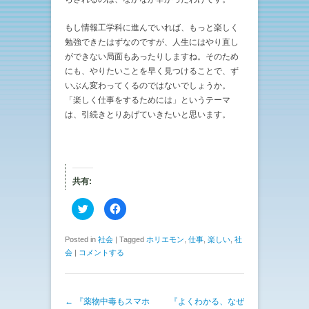
もし情報工学科に進んでいれば、もっと楽しく
勉強できたはずなのですが、人生にはやり直し
ができない局面もあったりしますね。そのため
にも、やりたいことを早く見つけることで、ず
いぶん変わってくるのではないでしょうか。
「楽しく仕事をするためには」というテーマ
は、引続きとりあげていきたいと思います。
共有:
ク
F
リ
a
ッ
c
ク
e
し
b
Posted in
社会
|
Tagged
ホリエモン
,
仕事
,
楽しい
,
社
て
o
会
|
コメントする
T
o
w
k
i
で
t
共
t
有
e
す
投稿ナビゲーション
←
『薬物中毒もスマホ
『よくわかる、なぜ
r
る