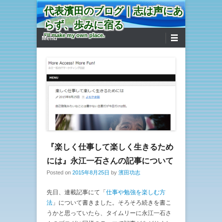
代表濱田のブログ｜志は声にあ
らず、歩みに宿る
第1メニュー
コンテンツへ移動
I'll make my own place.
Menu
『楽しく仕事して楽しく生きるため
には』永江一石さんの記事について
Posted on
2015年8月25日
by
濱田功志
先日、連載記事にて「
仕事や勉強を楽しむ方
法
」について書きました。そろそろ続きを書こ
うかと思っていたら、タイムリーに永江一石さ