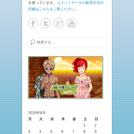
を使っています。
コメントデータの処理方法の
詳細はこちらをご覧ください
。
検索する
2026年8月
月
火
水
木
金
土
日
1
2
3
4
5
6
7
8
9