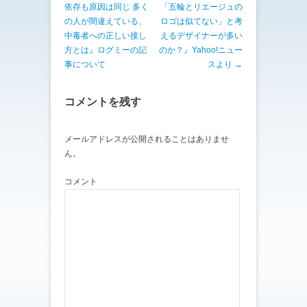
で
に
依存も原因は同じ 多く
「五輪とリエージュの
共
は
有
ク
の人が間違えている、
ロゴは似てない」と考
(
リ
中毒者への正しい接し
えるデザイナーが多い
新
ッ
し
ク
方とは』ログミーの記
のか？』Yahoo!ニュー
い
し
ウ
て
事について
スより
→
ィ
く
ン
だ
ド
さ
ウ
い
コメントを残す
で
(
開
新
き
し
ま
い
す
ウ
メールアドレスが公開されることはありませ
)
ィ
ン
ん。
ド
ウ
で
コメント
開
き
ま
す
)