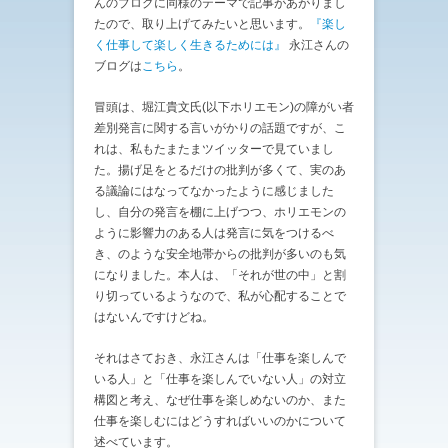
んのブログに同様のテーマで記事があがりまし
たので、取り上げてみたいと思います。
『楽し
く仕事して楽しく生きるためには』
永江さんの
ブログは
こちら
。
冒頭は、堀江貴文氏(以下ホリエモン)の障がい者
差別発言に関する言いがかりの話題ですが、こ
れは、私もたまたまツイッターで見ていまし
た。揚げ足をとるだけの批判が多くて、実のあ
る議論にはなってなかったように感じました
し、自分の発言を棚に上げつつ、ホリエモンの
ように影響力のある人は発言に気をつけるべ
き、のような安全地帯からの批判が多いのも気
になりました。本人は、「それが世の中」と割
り切っているようなので、私が心配することで
はないんですけどね。
それはさておき、永江さんは「仕事を楽しんで
いる人」と「仕事を楽しんでいない人」の対立
構図と考え、なぜ仕事を楽しめないのか、また
仕事を楽しむにはどうすればいいのかについて
述べています。