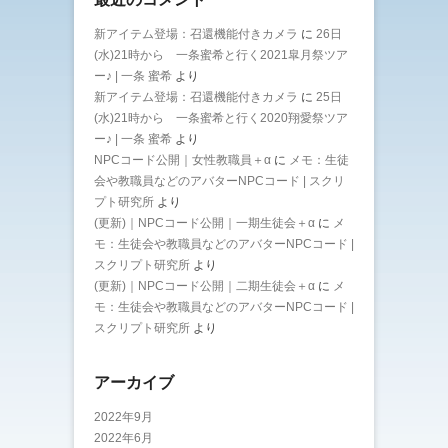
新アイテム登場：召還機能付きカメラ
に
26日
(水)21時から 一条蜜希と行く2021皐月祭ツア
ー♪ | 一条 蜜希
より
新アイテム登場：召還機能付きカメラ
に
25日
(水)21時から 一条蜜希と行く2020翔愛祭ツア
ー♪ | 一条 蜜希
より
NPCコード公開｜女性教職員＋α
に
メモ：生徒
会や教職員などのアバターNPCコード | スクリ
プト研究所
より
(更新)｜NPCコード公開｜一期生徒会＋α
に
メ
モ：生徒会や教職員などのアバターNPCコード |
スクリプト研究所
より
(更新)｜NPCコード公開｜二期生徒会＋α
に
メ
モ：生徒会や教職員などのアバターNPCコード |
スクリプト研究所
より
アーカイブ
2022年9月
2022年6月