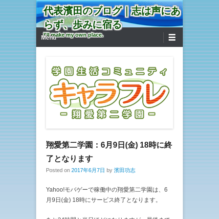
代表濱田のブログ｜志は声にあ
らず、歩みに宿る
第1メニュー
コンテンツへ移動
I'll make my own place.
Menu
翔愛第二学園：6月9日(金) 18時に終
了となります
Posted on
2017年6月7日
by
濱田功志
Yahoo!モバゲーで稼働中の翔愛第二学園は、6
月9日(金) 18時にサービス終了となります。