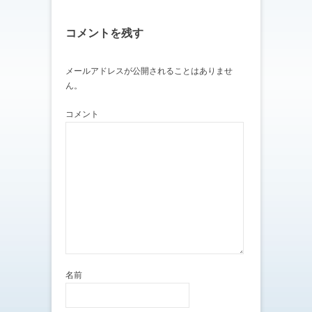
し
ク
い
し
ウ
て
ィ
く
コメントを残す
ン
だ
ド
さ
ウ
い
で
(
メールアドレスが公開されることはありませ
開
新
き
し
ん。
ま
い
す
ウ
)
ィ
ン
コメント
ド
ウ
で
開
き
ま
す
)
名前