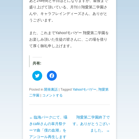
あと24時間と半日ほどになりますが、最後まで
盛り上げて頂いている、月刊☆翔愛第二学園さ
んや、キャラフレインディーズさん、ありがと
うございます。
また、これまでYahoo!モバゲー 翔愛第二学園を
お楽しみ頂いた生徒の皆さんに、この場を借り
て厚く御礼申し上げます。
共有:
ク
F
リ
a
ッ
c
ク
e
し
b
Posted in
開発裏話
|
Tagged
Yahoo!モバゲー
,
翔愛第
て
o
二学園
|
コメントする
T
o
w
k
i
で
t
共
t
有
e
す
投稿ナビゲーション
←
臨海パークにて、囁
翔愛第二学園終了で
r
る
で
に
きcaféさんの皐月祭テ
す。ありがとうござい
共
は
有
ク
ーマ曲「僕の血潮」を
ました。
→
(
リ
アンコール再生します
新
ッ