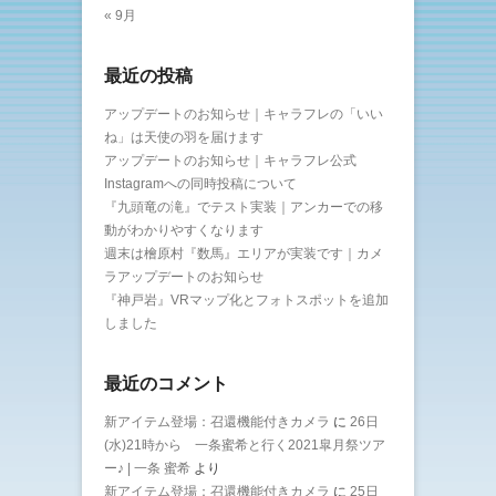
« 9月
最近の投稿
アップデートのお知らせ｜キャラフレの「いい
ね」は天使の羽を届けます
アップデートのお知らせ｜キャラフレ公式
Instagramへの同時投稿について
『九頭竜の滝』でテスト実装｜アンカーでの移
動がわかりやすくなります
週末は檜原村『数馬』エリアが実装です｜カメ
ラアップデートのお知らせ
『神戸岩』VRマップ化とフォトスポットを追加
しました
最近のコメント
新アイテム登場：召還機能付きカメラ
に
26日
(水)21時から 一条蜜希と行く2021皐月祭ツア
ー♪ | 一条 蜜希
より
新アイテム登場：召還機能付きカメラ
に
25日