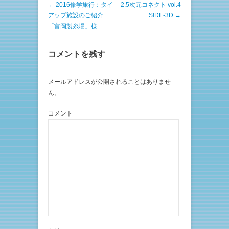
e
す
投稿ナビゲーション
←
2016修学旅行：タイ
2.5次元コネクト vol.4
r
る
で
に
アップ施設のご紹介
SIDE-3D
→
共
は
有
ク
「富岡製糸場」様
(
リ
新
ッ
し
ク
い
し
コメントを残す
ウ
て
ィ
く
ン
だ
ド
さ
ウ
い
メールアドレスが公開されることはありませ
で
(
ん。
開
新
き
し
ま
い
す
ウ
コメント
)
ィ
ン
ド
ウ
で
開
き
ま
す
)