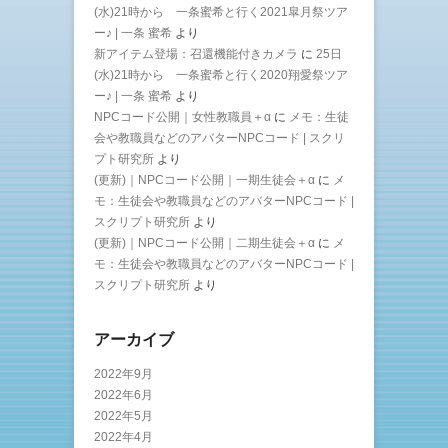
(水)21時から 一条蜜希と行く2021皐月祭ツア
ー♪ | 一条 蜜希
より
新アイテム登場：召還機能付きカメラ
に
25日
(水)21時から 一条蜜希と行く2020翔愛祭ツア
ー♪ | 一条 蜜希
より
NPCコード公開｜女性教職員＋α
に
メモ：生徒
会や教職員などのアバターNPCコード | スクリ
プト研究所
より
(更新)｜NPCコード公開｜一期生徒会＋α
に
メ
モ：生徒会や教職員などのアバターNPCコード |
スクリプト研究所
より
(更新)｜NPCコード公開｜二期生徒会＋α
に
メ
モ：生徒会や教職員などのアバターNPCコード |
スクリプト研究所
より
アーカイブ
2022年9月
2022年6月
2022年5月
2022年4月