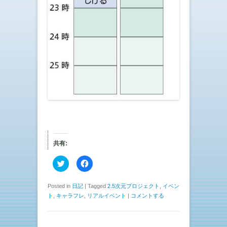
共有:
ク
F
リ
a
ッ
c
ク
e
し
b
Posted in
日記
|
Tagged
2.5次元プロジェクト
,
イベン
て
o
ト
,
キャラフレ
,
リアルイベント
|
コメントする
T
o
w
k
i
で
t
共
t
有