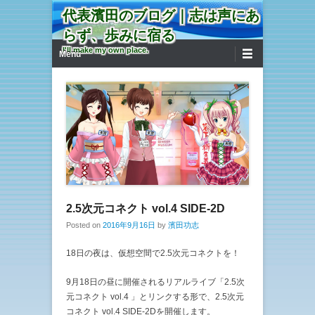
代表濱田のブログ｜志は声にあ
らず、歩みに宿る
第1メニュー
コンテンツへ移動
I'll make my own place.
Menu
2.5次元コネクト vol.4 SIDE-2D
Posted on
2016年9月16日
by
濱田功志
18日の夜は、仮想空間で2.5次元コネクトを！
9月18日の昼に開催されるリアルライブ「2.5次
元コネクト vol.4 」とリンクする形で、2.5次元
コネクト vol.4 SIDE-2Dを開催します。