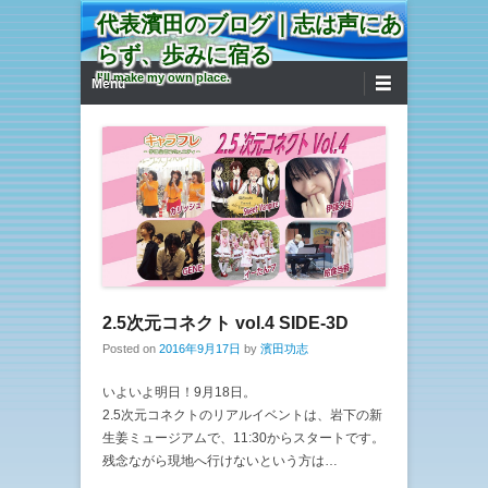
代表濱田のブログ｜志は声にあ
らず、歩みに宿る
第1メニュー
コンテンツへ移動
I'll make my own place.
Menu
2.5次元コネクト vol.4 SIDE-3D
Posted on
2016年9月17日
by
濱田功志
いよいよ明日！9月18日。
2.5次元コネクトのリアルイベントは、岩下の新
生姜ミュージアムで、11:30からスタートです。
残念ながら現地へ行けないという方は…