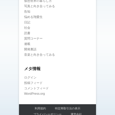
仮想世界の暮らし方
写真と向き合ってみる
告知
悩める翔愛生
日記
社会
読書
質問コーナー
連載
開発裏話
音楽と向き合ってみる
メタ情報
ログイン
投稿フィード
コメントフィード
WordPress.org
利用規約
特定商取引法の表示
プライバシーポリシー
運営会社