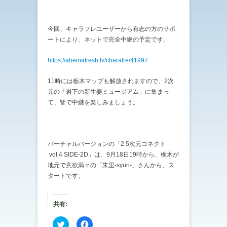
今回、キャラフレユーザーから有志の方のサポ
ートにより、ネットで完全中継の予定です。
https://abemafresh.tv/charafre/41997
11時には栃木マップも解放されますので、2次
元の「岩下の新生姜ミュージアム」に集まっ
て、皆で中継を楽しみましょう。
バーチャルバージョンの「2.5次元コネクト
vol.4 SIDE-2D」は、9月18日19時から、栃木が
地元で意欲満々の「朱里-syuri-」さんから、ス
タートです。
共有:
ク
F