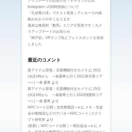
アップデートのお知らせ｜キャラフレ公式
Instagramへの同時投稿について
『九頭竜の滝』でテスト実装｜アンカーでの移
動がわかりやすくなります
週末は檜原村『数馬』エリアが実装です｜カメ
ラアップデートのお知らせ
『神戸岩』VRマップ化とフォトスポットを追加
しました
最近のコメント
新アイテム登場：召還機能付きカメラ
に
26日
(水)21時から 一条蜜希と行く2021皐月祭ツア
ー♪ | 一条 蜜希
より
新アイテム登場：召還機能付きカメラ
に
25日
(水)21時から 一条蜜希と行く2020翔愛祭ツア
ー♪ | 一条 蜜希
より
NPCコード公開｜女性教職員＋α
に
メモ：生徒
会や教職員などのアバターNPCコード | スクリ
プト研究所
より
(更新)｜NPCコード公開｜一期生徒会＋α
に
メ