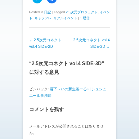
リ
a
ッ
c
ク
e
し
b
Posted in
日記
|
Tagged
2.5次元プロジェクト
,
イベン
て
o
ト
,
キャラフレ
,
リアルイベント
|
1 返信
T
o
w
k
i
で
t
共
t
有
e
す
投稿ナビゲーション
←
2.5次元コネクト
2.5次元コネクト vol.4
r
る
で
に
vol.4 SIDE-2D
SIDE-2D
→
共
は
有
ク
(
リ
新
ッ
“
2.5次元コネクト vol.4 SIDE-3D
”
し
ク
い
し
ウ
て
に対する意見
ィ
く
ン
だ
ド
さ
ウ
い
ピンバック:
岩下～いの新生姜ーる♪ | シュシュ
で
(
開
新
エール事務局
き
し
ま
い
す
ウ
)
ィ
コメントを残す
ン
ド
ウ
で
メールアドレスが公開されることはありませ
開
き
ん。
ま
す