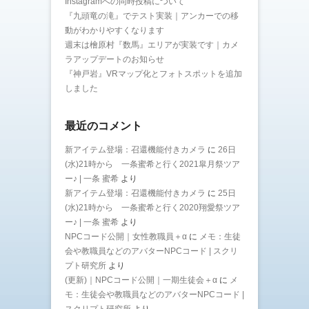
Instagramへの同時投稿について
『九頭竜の滝』でテスト実装｜アンカーでの移
動がわかりやすくなります
週末は檜原村『数馬』エリアが実装です｜カメ
ラアップデートのお知らせ
『神戸岩』VRマップ化とフォトスポットを追加
しました
最近のコメント
新アイテム登場：召還機能付きカメラ
に
26日
(水)21時から 一条蜜希と行く2021皐月祭ツア
ー♪ | 一条 蜜希
より
新アイテム登場：召還機能付きカメラ
に
25日
(水)21時から 一条蜜希と行く2020翔愛祭ツア
ー♪ | 一条 蜜希
より
NPCコード公開｜女性教職員＋α
に
メモ：生徒
会や教職員などのアバターNPCコード | スクリ
プト研究所
より
(更新)｜NPCコード公開｜一期生徒会＋α
に
メ
モ：生徒会や教職員などのアバターNPCコード |