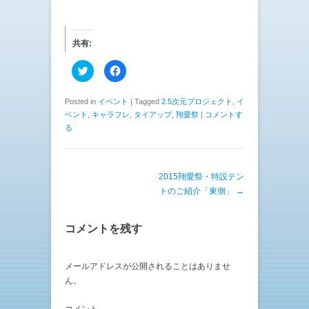
共有:
ク
F
リ
a
ッ
c
ク
e
し
b
Posted in
イベント
|
Tagged
2.5次元プロジェクト
,
イ
て
o
ベント
,
キャラフレ
,
タイアップ
,
翔愛祭
|
コメントす
T
o
w
k
る
i
で
t
共
t
有
e
す
r
る
で
に
投稿ナビゲーション
2015翔愛祭・特設テン
共
は
トのご紹介「東側」
→
有
ク
(
リ
新
ッ
し
ク
い
し
コメントを残す
ウ
て
ィ
く
ン
だ
ド
さ
メールアドレスが公開されることはありませ
ウ
い
で
(
ん。
開
新
き
し
ま
い
す
ウ