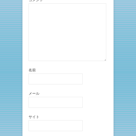
コメント
)
ィ
ン
ド
ウ
で
開
き
ま
す
)
名前
メール
サイト