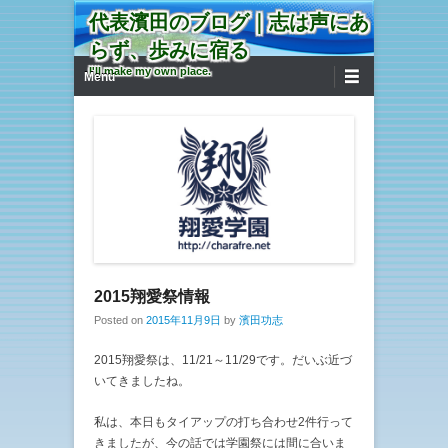
代表濱田のブログ｜志は声にあ
らず、歩みに宿る
第1メニュー
コンテンツへ移動
I'll make my own place.
Menu
2015翔愛祭情報
Posted on
2015年11月9日
by
濱田功志
2015翔愛祭は、11/21～11/29です。だいぶ近づ
いてきましたね。
私は、本日もタイアップの打ち合わせ2件行って
きましたが、今の話では学園祭には間に合いま