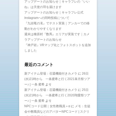
アップデートのお知らせ｜キャラフレの「いい
ね」は天使の羽を届けます
アップデートのお知らせ｜キャラフレ公式
Instagramへの同時投稿について
『九頭竜の滝』でテスト実装｜アンカーでの移
動がわかりやすくなります
週末は檜原村『数馬』エリアが実装です｜カメ
ラアップデートのお知らせ
『神戸岩』VRマップ化とフォトスポットを追加
しました
最近のコメント
新アイテム登場：召還機能付きカメラ
に
26日
(水)21時から 一条蜜希と行く2021皐月祭ツア
ー♪ | 一条 蜜希
より
新アイテム登場：召還機能付きカメラ
に
25日
(水)21時から 一条蜜希と行く2020翔愛祭ツア
ー♪ | 一条 蜜希
より
NPCコード公開｜女性教職員＋α
に
メモ：生徒
会や教職員などのアバターNPCコード | スクリ