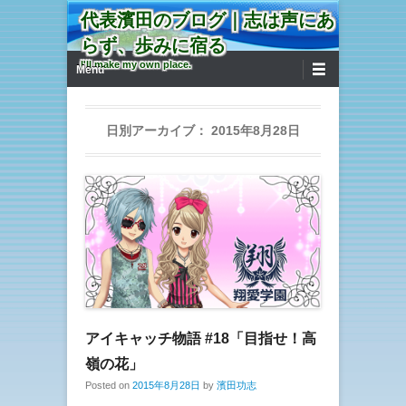
代表濱田のブログ｜志は声にあ
らず、歩みに宿る
第1メニュー
コンテンツへ移動
I'll make my own place.
Menu
日別アーカイブ：
2015年8月28日
アイキャッチ物語 #18「目指せ！高
嶺の花」
Posted on
2015年8月28日
by
濱田功志