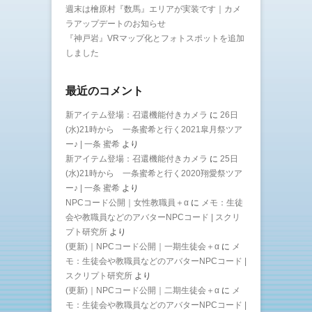
週末は檜原村『数馬』エリアが実装です｜カメ
ラアップデートのお知らせ
『神戸岩』VRマップ化とフォトスポットを追加
しました
最近のコメント
新アイテム登場：召還機能付きカメラ
に
26日
(水)21時から 一条蜜希と行く2021皐月祭ツア
ー♪ | 一条 蜜希
より
新アイテム登場：召還機能付きカメラ
に
25日
(水)21時から 一条蜜希と行く2020翔愛祭ツア
ー♪ | 一条 蜜希
より
NPCコード公開｜女性教職員＋α
に
メモ：生徒
会や教職員などのアバターNPCコード | スクリ
プト研究所
より
(更新)｜NPCコード公開｜一期生徒会＋α
に
メ
モ：生徒会や教職員などのアバターNPCコード |
スクリプト研究所
より
(更新)｜NPCコード公開｜二期生徒会＋α
に
メ
モ：生徒会や教職員などのアバターNPCコード |