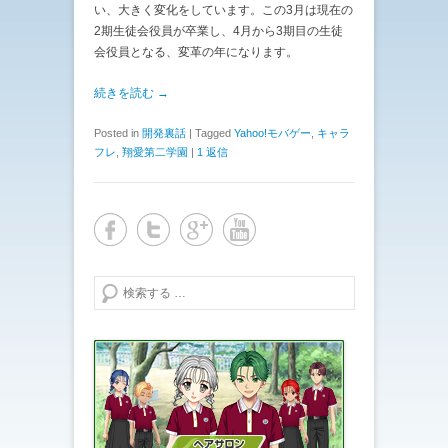
い、大きく変化をしています。この3月は現在の
2期生徒会役員が卒業し、4月から3期目の生徒
会役員となる、変革の年になります。
続きを読む →
Posted in
開発裏話
|
Tagged
Yahoo!モバゲー
,
キャラ
フレ
,
翔愛第二学園
|
1 返信
検索する