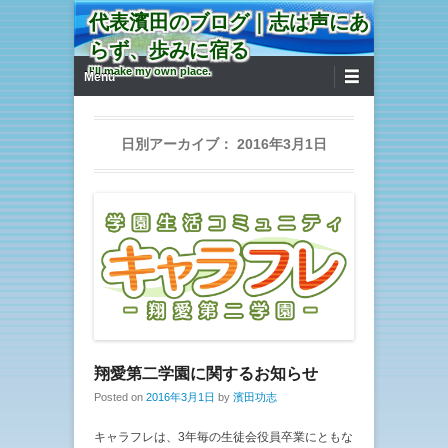
代表濱田のブログ｜志は声にあ
らず、歩みに宿る
第1メニュー
コンテンツへ移動
I'll make my own place.
Menu
日別アーカイブ：
2016年3月1日
翔愛第二学園に関するお知らせ
Posted on
2016年3月1日
by
濱田功志
キャラフレは、3年毎の生徒会役員卒業にともな