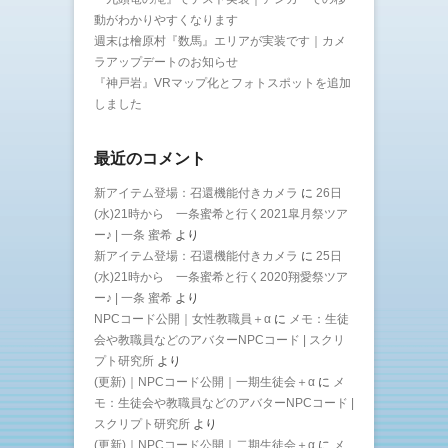
動がわかりやすくなります
週末は檜原村『数馬』エリアが実装です｜カメ
ラアップデートのお知らせ
『神戸岩』VRマップ化とフォトスポットを追加
しました
最近のコメント
新アイテム登場：召還機能付きカメラ
に
26日
(水)21時から 一条蜜希と行く2021皐月祭ツア
ー♪ | 一条 蜜希
より
新アイテム登場：召還機能付きカメラ
に
25日
(水)21時から 一条蜜希と行く2020翔愛祭ツア
ー♪ | 一条 蜜希
より
NPCコード公開｜女性教職員＋α
に
メモ：生徒
会や教職員などのアバターNPCコード | スクリ
プト研究所
より
(更新)｜NPCコード公開｜一期生徒会＋α
に
メ
モ：生徒会や教職員などのアバターNPCコード |
スクリプト研究所
より
(更新)｜NPCコード公開｜二期生徒会＋α
に
メ