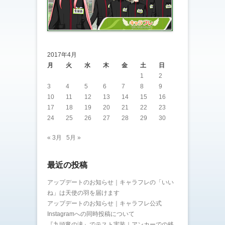
2017年4月
月
火
水
木
金
土
日
1
2
3
4
5
6
7
8
9
10
11
12
13
14
15
16
17
18
19
20
21
22
23
24
25
26
27
28
29
30
« 3月
5月 »
最近の投稿
アップデートのお知らせ｜キャラフレの「いい
ね」は天使の羽を届けます
アップデートのお知らせ｜キャラフレ公式
Instagramへの同時投稿について
『九頭竜の滝』でテスト実装｜アンカーでの移