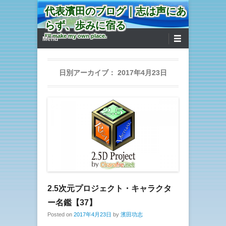
代表濱田のブログ｜志は声にあ
らず、歩みに宿る
第1メニュー
コンテンツへ移動
I'll make my own place.
Menu
日別アーカイブ：
2017年4月23日
2.5次元プロジェクト・キャラクタ
ー名鑑【37】
Posted on
2017年4月23日
by
濱田功志