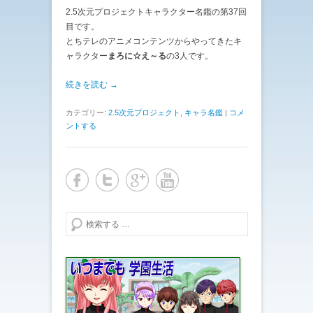
2.5次元プロジェクトキャラクター名鑑の第37回
目です。
とちテレのアニメコンテンツからやってきたキ
ャラクター
まろに☆え～る
の3人です。
続きを読む →
カテゴリー:
2.5次元プロジェクト
,
キャラ名鑑
|
コメ
ントする
検索する