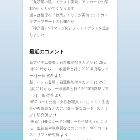
『九頭竜の滝』でテスト実装｜アンカーでの移
動がわかりやすくなります
週末は檜原村『数馬』エリアが実装です｜カメ
ラアップデートのお知らせ
『神戸岩』VRマップ化とフォトスポットを追加
しました
最近のコメント
新アイテム登場：召還機能付きカメラ
に
26日
(水)21時から 一条蜜希と行く2021皐月祭ツア
ー♪ | 一条 蜜希
より
新アイテム登場：召還機能付きカメラ
に
25日
(水)21時から 一条蜜希と行く2020翔愛祭ツア
ー♪ | 一条 蜜希
より
NPCコード公開｜女性教職員＋α
に
メモ：生徒
会や教職員などのアバターNPCコード | スクリ
プト研究所
より
(更新)｜NPCコード公開｜一期生徒会＋α
に
メ
モ：生徒会や教職員などのアバターNPCコード |
スクリプト研究所
より