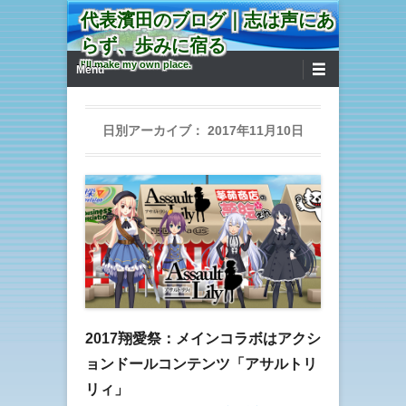
代表濱田のブログ｜志は声にあ
らず、歩みに宿る
第1メニュー
コンテンツへ移動
I'll make my own place.
Menu
日別アーカイブ：
2017年11月10日
2017翔愛祭：メインコラボはアクシ
ョンドールコンテンツ「アサルトリ
リィ」