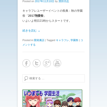
Posted on
2017年11月10日
by
濱田功志
キャラフレユーザーイベントの祭典：秋の学園
祭「
2017翔愛祭
」
いよいよ明日21時からスタートです。
続きを読む →
Posted in
開発裏話
|
Tagged
キャラフレ
,
学園祭
|
コ
メントする
検索する