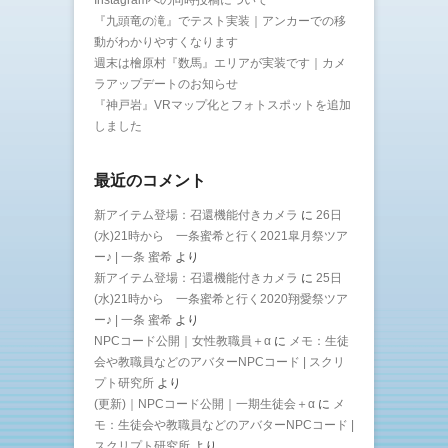
Instagramへの同時投稿について
『九頭竜の滝』でテスト実装｜アンカーでの移
動がわかりやすくなります
週末は檜原村『数馬』エリアが実装です｜カメ
ラアップデートのお知らせ
『神戸岩』VRマップ化とフォトスポットを追加
しました
最近のコメント
新アイテム登場：召還機能付きカメラ
に
26日
(水)21時から 一条蜜希と行く2021皐月祭ツア
ー♪ | 一条 蜜希
より
新アイテム登場：召還機能付きカメラ
に
25日
(水)21時から 一条蜜希と行く2020翔愛祭ツア
ー♪ | 一条 蜜希
より
NPCコード公開｜女性教職員＋α
に
メモ：生徒
会や教職員などのアバターNPCコード | スクリ
プト研究所
より
(更新)｜NPCコード公開｜一期生徒会＋α
に
メ
モ：生徒会や教職員などのアバターNPCコード |
スクリプト研究所
より