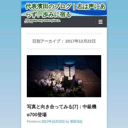
代表濱田のブログ｜志は声にあ
らず、歩みに宿る
第1メニュー
コンテンツへ移動
I'll make my own place.
Menu
日別アーカイブ：
2017年12月22日
写真と向き合ってみる[7]：中級機
α700登場
Posted on
2017年12月22日
by
濱田功志