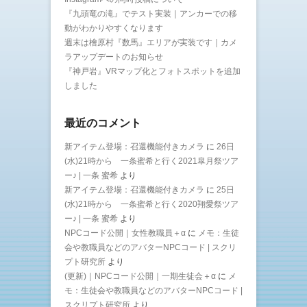
『九頭竜の滝』でテスト実装｜アンカーでの移
動がわかりやすくなります
週末は檜原村『数馬』エリアが実装です｜カメ
ラアップデートのお知らせ
『神戸岩』VRマップ化とフォトスポットを追加
しました
最近のコメント
新アイテム登場：召還機能付きカメラ
に
26日
(水)21時から 一条蜜希と行く2021皐月祭ツア
ー♪ | 一条 蜜希
より
新アイテム登場：召還機能付きカメラ
に
25日
(水)21時から 一条蜜希と行く2020翔愛祭ツア
ー♪ | 一条 蜜希
より
NPCコード公開｜女性教職員＋α
に
メモ：生徒
会や教職員などのアバターNPCコード | スクリ
プト研究所
より
(更新)｜NPCコード公開｜一期生徒会＋α
に
メ
モ：生徒会や教職員などのアバターNPCコード |
スクリプト研究所
より