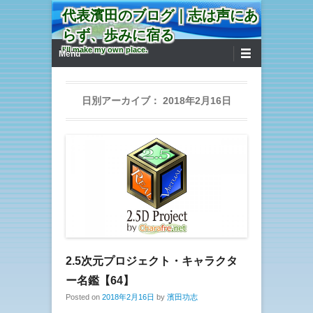
代表濱田のブログ｜志は声にあ
らず、歩みに宿る
第1メニュー
コンテンツへ移動
I'll make my own place.
Menu
日別アーカイブ：
2018年2月16日
2.5次元プロジェクト・キャラクタ
ー名鑑【64】
Posted on
2018年2月16日
by
濱田功志