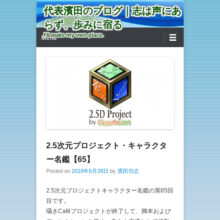
代表濱田のブログ｜志は声にあ
らず、歩みに宿る
第1メニュー
コンテンツへ移動
I'll make my own place.
Menu
2.5次元プロジェクト・キャラクタ
ー名鑑【65】
Posted on
2018年5月28日
by
濱田功志
2.5次元プロジェクトキャラクター名鑑の第65回
目です。
囁きCaféプロジェクトが終了して、脚本および