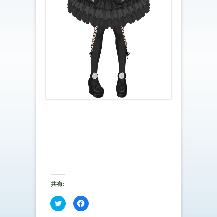
共有:
ク
F
リ
a
ッ
c