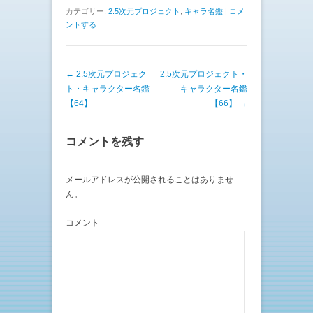
ク
e
し
b
カテゴリー:
2.5次元プロジェクト
,
キャラ名鑑
|
コメ
て
o
ントする
T
o
w
k
i
で
t
共
t
有
e
す
投稿ナビゲーション
←
2.5次元プロジェク
2.5次元プロジェクト・
r
る
で
に
ト・キャラクター名鑑
キャラクター名鑑
共
は
有
ク
【64】
【66】
→
(
リ
新
ッ
し
ク
い
し
コメントを残す
ウ
て
ィ
く
ン
だ
ド
さ
ウ
い
メールアドレスが公開されることはありませ
で
(
ん。
開
新
き
し
ま
い
す
ウ
コメント
)
ィ
ン
ド
ウ
で
開
き
ま
す
)