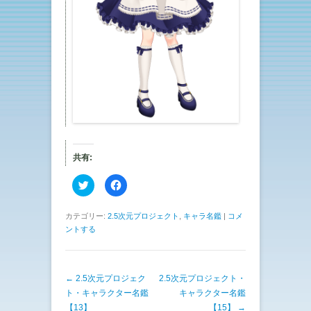
共有:
ク
F
リ
a
ッ
c
ク
e
し
b
カテゴリー:
2.5次元プロジェクト
,
キャラ名鑑
|
コメ
て
o
ントする
T
o
w
k
i
で
t
共
t
有
e
す
投稿ナビゲーション
←
2.5次元プロジェク
2.5次元プロジェクト・
r
る
で
に
ト・キャラクター名鑑
キャラクター名鑑
共
は
有
ク
【13】
【15】
→