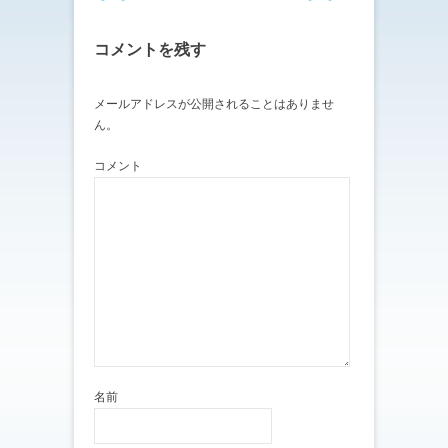
(
リ
新
ッ
し
ク
い
し
コメントを残す
ウ
て
ィ
く
ン
だ
ド
さ
ウ
い
メールアドレスが公開されることはありませ
で
(
ん。
開
新
き
し
ま
い
す
ウ
コメント
)
ィ
ン
ド
ウ
で
開
き
ま
す
)
名前