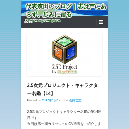
代表濱田のブログ｜志は声にあ
らず、歩みに宿る
第1メニュー
コンテンツへ移動
I'll make my own place.
Menu
2.5次元プロジェクト・キャラクタ
ー名鑑【14】
Posted on
2017年1月12日
by
濱田功志
2.5次元プロジェクトキャラクター名鑑の第14回
目です。
今回は第一期カリッシュのCV担当をご紹介しま