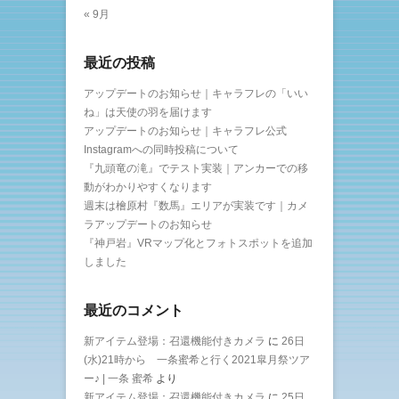
« 9月
最近の投稿
アップデートのお知らせ｜キャラフレの「いい
ね」は天使の羽を届けます
アップデートのお知らせ｜キャラフレ公式
Instagramへの同時投稿について
『九頭竜の滝』でテスト実装｜アンカーでの移
動がわかりやすくなります
週末は檜原村『数馬』エリアが実装です｜カメ
ラアップデートのお知らせ
『神戸岩』VRマップ化とフォトスポットを追加
しました
最近のコメント
新アイテム登場：召還機能付きカメラ
に
26日
(水)21時から 一条蜜希と行く2021皐月祭ツア
ー♪ | 一条 蜜希
より
新アイテム登場：召還機能付きカメラ
に
25日