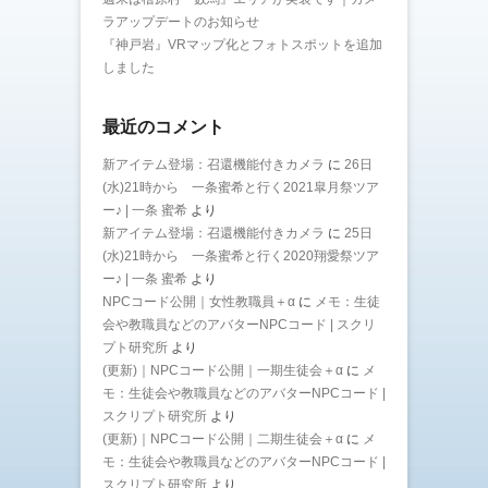
ラアップデートのお知らせ
『神戸岩』VRマップ化とフォトスポットを追加
しました
最近のコメント
新アイテム登場：召還機能付きカメラ
に
26日
(水)21時から 一条蜜希と行く2021皐月祭ツア
ー♪ | 一条 蜜希
より
新アイテム登場：召還機能付きカメラ
に
25日
(水)21時から 一条蜜希と行く2020翔愛祭ツア
ー♪ | 一条 蜜希
より
NPCコード公開｜女性教職員＋α
に
メモ：生徒
会や教職員などのアバターNPCコード | スクリ
プト研究所
より
(更新)｜NPCコード公開｜一期生徒会＋α
に
メ
モ：生徒会や教職員などのアバターNPCコード |
スクリプト研究所
より
(更新)｜NPCコード公開｜二期生徒会＋α
に
メ
モ：生徒会や教職員などのアバターNPCコード |
スクリプト研究所
より