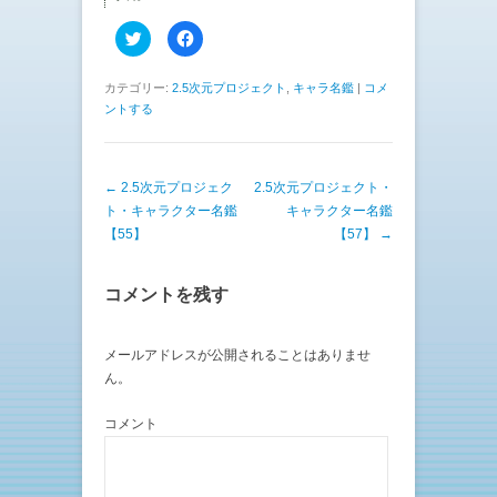
ク
F
リ
a
ッ
c
ク
e
し
b
カテゴリー:
2.5次元プロジェクト
,
キャラ名鑑
|
コメ
て
o
ントする
T
o
w
k
i
で
t
共
t
有
e
す
投稿ナビゲーション
←
2.5次元プロジェク
2.5次元プロジェクト・
r
る
で
に
ト・キャラクター名鑑
キャラクター名鑑
共
は
有
ク
【55】
【57】
→
(
リ
新
ッ
し
ク
い
し
コメントを残す
ウ
て
ィ
く
ン
だ
ド
さ
ウ
い
メールアドレスが公開されることはありませ
で
(
ん。
開
新
き
し
ま
い
す
ウ
コメント
)
ィ
ン
ド
ウ
で