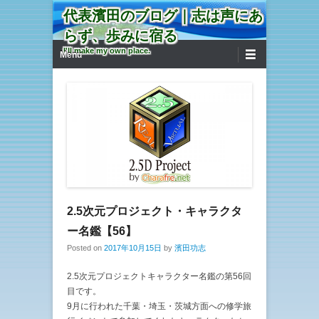
代表濱田のブログ｜志は声にあ
らず、歩みに宿る
第1メニュー
コンテンツへ移動
I'll make my own place.
Menu
2.5次元プロジェクト・キャラクタ
ー名鑑【56】
Posted on
2017年10月15日
by
濱田功志
2.5次元プロジェクトキャラクター名鑑の第56回
目です。
9月に行われた千葉・埼玉・茨城方面への修学旅