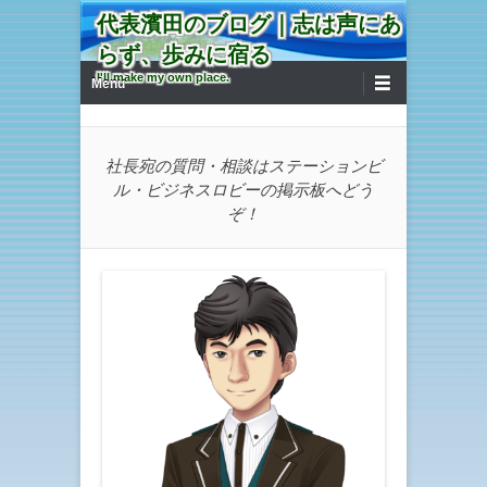
代表濱田のブログ｜志は声にあ
らず、歩みに宿る
第1メニュー
コンテンツへ移動
I'll make my own place.
Menu
社長宛の質問・相談はステーションビ
ル・ビジネスロビーの掲示板へどう
ぞ！