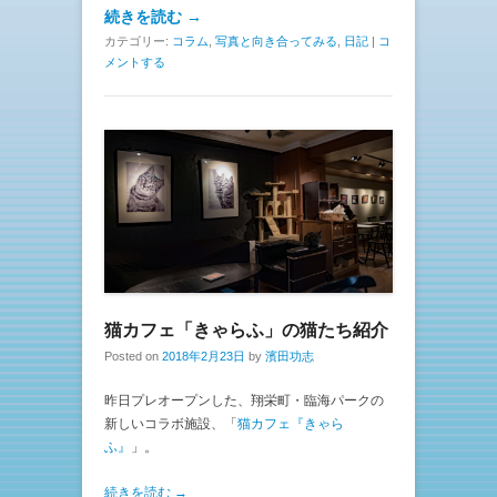
続きを読む →
カテゴリー:
コラム
,
写真と向き合ってみる
,
日記
|
コ
メントする
猫カフェ「きゃらふ」の猫たち紹介
Posted on
2018年2月23日
by
濱田功志
昨日プレオープンした、翔栄町・臨海パークの
新しいコラボ施設、「
猫カフェ『きゃら
ふ』
」。
続きを読む →