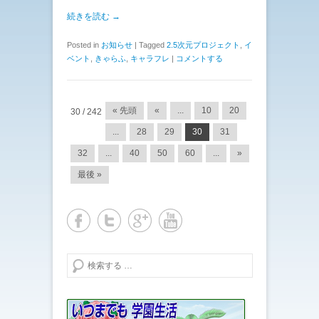
続きを読む →
Posted in
お知らせ
|
Tagged
2.5次元プロジェクト
,
イ
ベント
,
きゃらふ
,
キャラフレ
|
コメントする
投稿ナビゲーション
« 先頭
«
...
10
20
30 / 242
...
28
29
30
31
32
...
40
50
60
...
»
最後 »
検索する