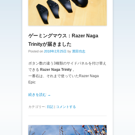
ゲーミングマウス：Razer Naga
Trinityが届きました
Posted on
2018年2月25日
by
濱田功志
ボタン数の違う3種類のサイドパネルを付け替え
できる
Razer Naga Trinity
。
一番右は、それまで使っていたRazer Naga
Epic
続きを読む →
カテゴリー:
日記
|
コメントする