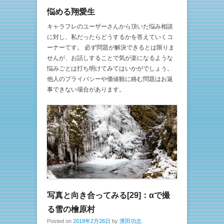
悩める翔愛生
キャラフレのユーザーさんから頂いた悩み相談
に対し、私だったらどうするかを答えていくコ
ーナーてす。 必ず問題が解決できるとは限りま
せんが、お話しすることで気が楽になるような
悩みごとは打ち明けてみてはいかがでしょう。
他人のプライバシーや価値観に絡む問題はお返
事できない場合があります。
写真と向き合ってみる[29]：αで撮
る雪の檜原村
Posted on
2018年2月26日
by
濱田功志