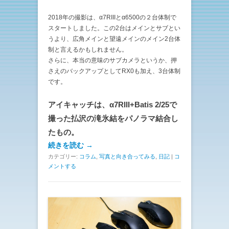
2018年の撮影は、α7RIIIとα6500の２台体制で
スタートしました。この2台はメインとサブとい
うより、広角メインと望遠メインのメイン2台体
制と言えるかもしれません。
さらに、本当の意味のサブカメラというか、押
さえのバックアップとしてRX0も加え、3台体制
です。
アイキャッチは、α7RIII+Batis 2/25で
撮った払沢の滝氷結をパノラマ結合し
たもの。
続きを読む →
カテゴリー:
コラム
,
写真と向き合ってみる
,
日記
|
コ
メントする