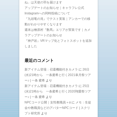
ね」は天使の羽を届けます
アップデートのお知らせ｜キャラフレ公式
Instagramへの同時投稿について
『九頭竜の滝』でテスト実装｜アンカーでの移
動がわかりやすくなります
週末は檜原村『数馬』エリアが実装です｜カメ
ラアップデートのお知らせ
『神戸岩』VRマップ化とフォトスポットを追加
しました
最近のコメント
新アイテム登場：召還機能付きカメラ
に
26日
(水)21時から 一条蜜希と行く2021皐月祭ツア
ー♪ | 一条 蜜希
より
新アイテム登場：召還機能付きカメラ
に
25日
(水)21時から 一条蜜希と行く2020翔愛祭ツア
ー♪ | 一条 蜜希
より
NPCコード公開｜女性教職員＋α
に
メモ：生徒
会や教職員などのアバターNPCコード | スクリ
プト研究所
より