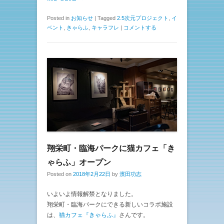
Posted in
お知らせ
|
Tagged
2.5次元プロジェクト
,
イ
ベント
,
きゃらふ
,
キャラフレ
|
コメントする
翔栄町・臨海パークに猫カフェ「き
ゃらふ」オープン
Posted on
2018年2月22日
by
濱田功志
いよいよ情報解禁となりました。
翔栄町・臨海パークにできる新しいコラボ施設
は、
猫カフェ『きゃらふ』
さんです。