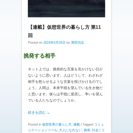
【連載】仮想世界の暮らし方 第11
回
Posted on
2015年5月25日
by
濱田功志
挑発する相手
ネット上では、挑発的な言葉を見かけない日が
ないように思います。人はどうして、わざわざ
相手を怒らせるような言葉を投げかけるのでし
ょう。人間は、本来平穏を望んでいる生き物だ
と思います。彼らは平穏に退屈し、争いを望ん
でいる人たちなのでしょうか。
続きを読む →
Posted in
仮想世界の暮らし方
,
連載
|
Tagged
コミュ
ニケーションツール
,
大人になれない
,
挑発
,
社会
|
コ