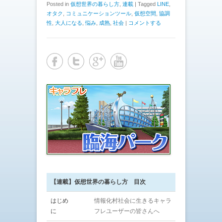
Posted in
仮想世界の暮らし方
,
連載
|
Tagged
LINE
,
オタク
,
コミュニケーションツール
,
仮想空間
,
協調
性
,
大人になる
,
悩み
,
成熟
,
社会
|
コメントする
【連載】仮想世界の暮らし方 目次
はじめ
情報化村社会に生きるキャラ
に
フレユーザーの皆さんへ