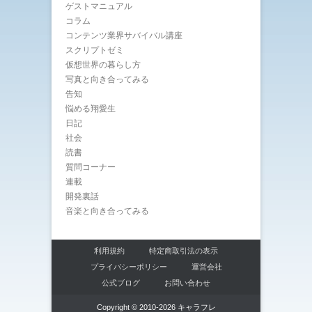
ゲストマニュアル
コラム
コンテンツ業界サバイバル講座
スクリプトゼミ
仮想世界の暮らし方
写真と向き合ってみる
告知
悩める翔愛生
日記
社会
読書
質問コーナー
連載
開発裏話
音楽と向き合ってみる
利用規約
特定商取引法の表示
プライバシーポリシー
運営会社
公式ブログ
お問い合わせ
Copyright © 2010-2026 キャラフレ