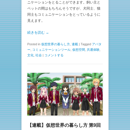
ニケーションをとることができます。飼い主と
ペットの間はもちろんそうですが、犬同士、猫
同士もコミュニケーションをとっているように
見えます。
続きを読む →
Posted in
仮想世界の暮らし方
,
連載
|
Tagged
アバタ
ー
,
コミュニケーションツール
,
仮想空間
,
共通体験
,
文化
,
社会
|
コメントする
【連載】仮想世界の暮らし方 第9回