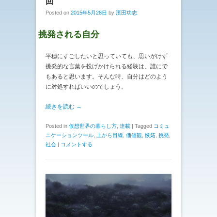
回
Posted on
2015年5月28日
by
濱田功志
挑発される自分
平穏にすごしたいと思っていても、思いがけず
挑発的な言葉を投げかけられる経験は、誰にで
もあると思います。そんな時、自分はどのよう
に対処すればいいのでしょう。
続きを読む →
Posted in
仮想世界の暮らし方
,
連載
|
Tagged
コミュ
ニケーションツール
,
上から目線
,
価値観
,
嫉妬
,
挑発
,
社会
|
コメントする