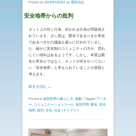
Posted on
2015年5月8日
by
濱田功志
安全地帯からの批判
ネット上の叩く行為、叩かれる行為が問題視さ
れています。少し前は、匿名であるべきか実名
であるべきかの議論も盛んに行われていまし
た。確かに実名制のコミュニティの方が、荒れ
にくい傾向はあるようです。しかし、本質は匿
名か実名かではなく、ネットが何をやってもい
い「安全地帯」と考えられていることが原因と
考えます。
続きを読む →
Posted in
仮想世界の暮らし方
,
連載
|
Tagged
アバタ
ー
,
コミュニケーションツール
,
仮想空間
,
匿名
,
安全
地帯
,
批判
,
文化
,
社会
|
4 リプライ