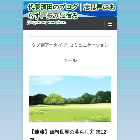
代表濱田のブログ｜志は声にあ
らず、歩みに宿る
第1メニュー
コンテンツへ移動
I'll make my own place.
Menu
タグ別アーカイブ:
コミュニケーション
ツール
【連載】仮想世界の暮らし方 第12