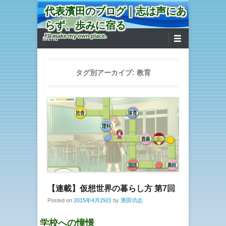
代表濱田のブログ｜志は声にあ
らず、歩みに宿る
第1メニュー
コンテンツへ移動
I'll make my own place.
Menu
タグ別アーカイブ:
教育
【連載】仮想世界の暮らし方 第7回
Posted on
2015年4月29日
by
濱田功志
学校への憧憬