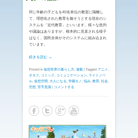
同じ年齢の子どもを40名単位の教室に隔離し
て、理想化された教育を施そうとする現在のシ
ステムを「近代教育」といいます。様々な批判
や議論はありますが、根本的に見直される様子
はなく、国民全体がそのシステムに組み込まれ
ています。
続きを読む →
Posted in
仮想世界の暮らし方
,
連載
|
Tagged
アニメ
,
オタク
,
コミック
,
コミュニケーション
,
ライトノベ
ル
,
仮想空間
,
大人になる
,
学園モノ
,
悩み
,
教育
,
社会
,
空想
,
苦手意識
|
コメントする