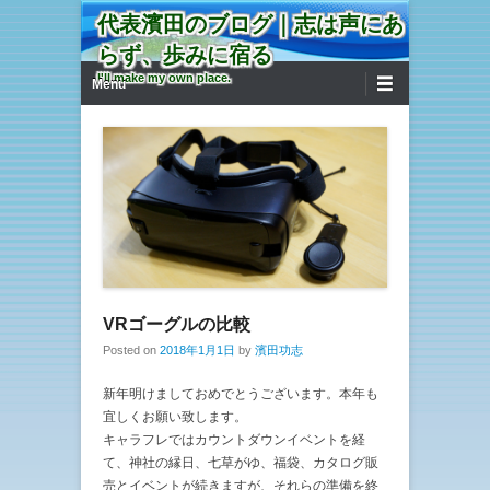
代表濱田のブログ｜志は声にあ
らず、歩みに宿る
第1メニュー
コンテンツへ移動
I'll make my own place.
Menu
VRゴーグルの比較
Posted on
2018年1月1日
by
濱田功志
新年明けましておめでとうございます。本年も
宜しくお願い致します。
キャラフレではカウントダウンイベントを経
て、神社の縁日、七草がゆ、福袋、カタログ販
売とイベントが続きますが、それらの準備を終