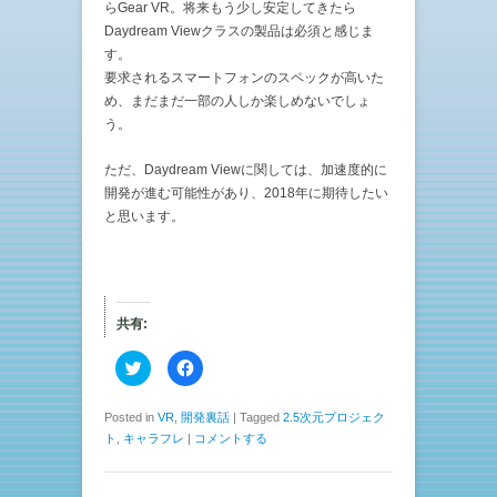
らGear VR。将来もう少し安定してきたら
Daydream Viewクラスの製品は必須と感じま
す。
要求されるスマートフォンのスペックが高いた
め、まだまだ一部の人しか楽しめないでしょ
う。
ただ、Daydream Viewに関しては、加速度的に
開発が進む可能性があり、2018年に期待したい
と思います。
共有:
ク
F
リ
a
ッ
c
ク
e
し
b
Posted in
VR
,
開発裏話
|
Tagged
2.5次元プロジェク
て
o
ト
,
キャラフレ
|
コメントする
T
o
w
k
i
で
t
共