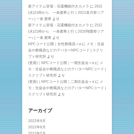
新アイテム登場：召還機能付きカメラ
に
26日
(水)21時から 一条蜜希と行く2021皐月祭ツア
ー♪ | 一条 蜜希
より
新アイテム登場：召還機能付きカメラ
に
25日
(水)21時から 一条蜜希と行く2020翔愛祭ツア
ー♪ | 一条 蜜希
より
NPCコード公開｜女性教職員＋α
に
メモ：生徒
会や教職員などのアバターNPCコード | スクリ
プト研究所
より
(更新)｜NPCコード公開｜一期生徒会＋α
に
メ
モ：生徒会や教職員などのアバターNPCコード |
スクリプト研究所
より
(更新)｜NPCコード公開｜二期生徒会＋α
に
メ
モ：生徒会や教職員などのアバターNPCコード |
スクリプト研究所
より
アーカイブ
2022年9月
2022年6月
2022年5月