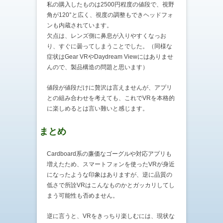
私の購入したものは2500円程度の値段で、視野
角が120°と広く、視度の調整もできヘッドフォ
ンも内蔵されています。
欠点は、レンズ側に鼻息が入りやすくなっお
り、すぐに曇ってしまうことでした。（同様な
症状はGear VRやDaydream Viewにはありませ
んので、製品構造の問題と思います）
値段が値段だけに贅沢は言えませんが、アプリ
との組み合わせを考えても、これでVRを本格的
に楽しめるとは言い難いと感じます。
まとめ
Cardboard系の廉価なゴーグルや対応アプリも
増えたため、スマートフォンを使ったVRが身近
になったような印象はありますが、逆に品質の
低さで所詮VRはこんなものかとガッカリしてし
まう可能性も否めません。
逆に言うと、VRをきっちり楽しむには、現状な