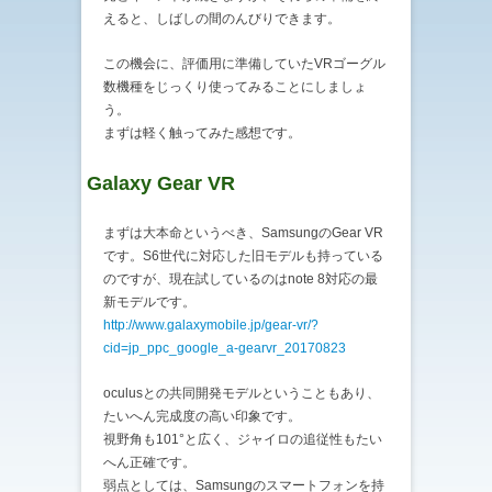
えると、しばしの間のんびりできます。
この機会に、評価用に準備していたVRゴーグル
数機種をじっくり使ってみることにしましょ
う。
まずは軽く触ってみた感想です。
Galaxy Gear VR
まずは大本命というべき、SamsungのGear VR
です。S6世代に対応した旧モデルも持っている
のですが、現在試しているのはnote 8対応の最
新モデルです。
http://www.galaxymobile.jp/gear-vr/?
cid=jp_ppc_google_a-gearvr_20170823
oculusとの共同開発モデルということもあり、
たいへん完成度の高い印象です。
視野角も101°と広く、ジャイロの追従性もたい
へん正確です。
弱点としては、Samsungのスマートフォンを持