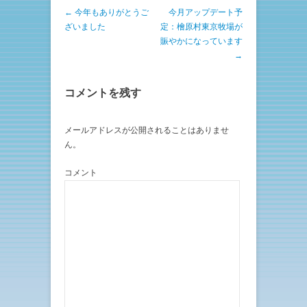
t
有
e
す
投稿ナビゲーション
←
今年もありがとうご
今月アップデート予
r
る
で
に
ざいました
定：檜原村東京牧場が
共
は
有
ク
賑やかになっています
(
リ
→
新
ッ
し
ク
い
し
ウ
て
ィ
く
コメントを残す
ン
だ
ド
さ
ウ
い
で
(
メールアドレスが公開されることはありませ
開
新
き
し
ん。
ま
い
す
ウ
)
ィ
ン
コメント
ド
ウ
で
開
き
ま
す
)