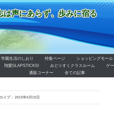
志は声にあらず、歩みに宿る
学園生活のしおり
特集ページ
ショッピングモール
翔愛SLAPSTICKS!
みど☆すくクラスルーム
ゲー
通販コーナー
全ての記事
カイブ：
2015年4月15日