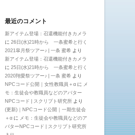
最近のコメント
新アイテム登場：召還機能付きカメラ
に
26日(水)21時から 一条蜜希と行く
2021皐月祭ツアー♪ | 一条 蜜希
より
新アイテム登場：召還機能付きカメラ
に
25日(水)21時から 一条蜜希と行く
2020翔愛祭ツアー♪ | 一条 蜜希
より
NPCコード公開｜女性教職員＋α
に
メ
モ：生徒会や教職員などのアバター
NPCコード | スクリプト研究所
より
(更新)｜NPCコード公開｜一期生徒会
＋α
に
メモ：生徒会や教職員などのア
バターNPCコード | スクリプト研究所
より