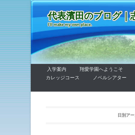
代表濱田のブログ｜
I'll make my own place.
第1メニュー
コンテンツへ移動
入学案内
翔愛学園へようこそ
カレッジコース
ノベルシアター
日別アー